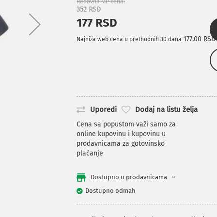
Redovna MP cena
352 RSD
177 RSD
177,00 RSD
Najniža web cena u prethodnih 30 dana
Uporedi
Dodaj na listu želja
Cena sa popustom važi samo za
online kupovinu i kupovinu u
prodavnicama za gotovinsko
plaćanje
Dostupno u prodavnicama
Dostupno odmah