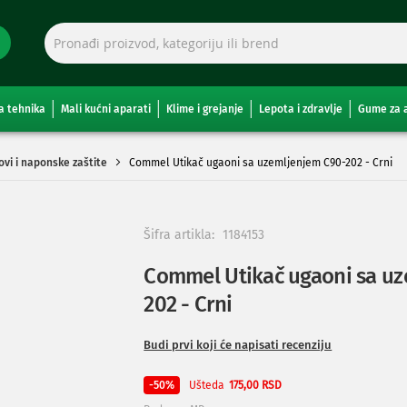
a tehnika
Mali kućni aparati
Klime i grejanje
Lepota i zdravlje
Gume za 
ovi i naponske zaštite
Commel Utikač ugaoni sa uzemljenjem C90-202 - Crni
Šifra artikla:
1184153
Commel Utikač ugaoni sa uz
202 - Crni
Budi prvi koji će napisati recenziju
Ušteda
-50%
175,00 RSD