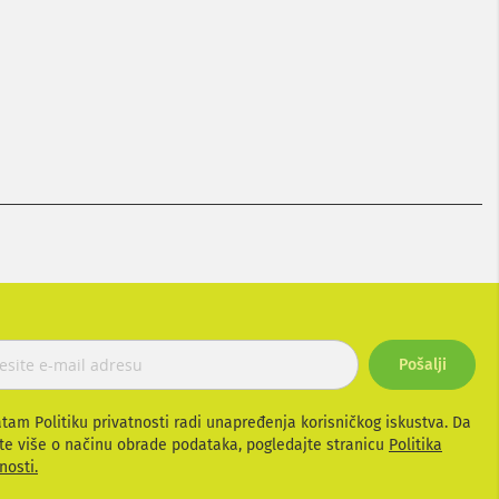
Pošalji
atam Politiku privatnosti radi unapređenja korisničkog iskustva. Da
te više o načinu obrade podataka, pogledajte stranicu
Politika
nosti.