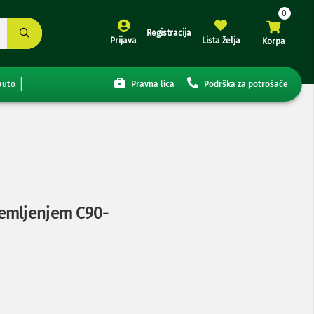
Registracija
Prijava
Lista želja
Korpa
auto
Pravna lica
Podrška za potrošače
emljenjem C90-