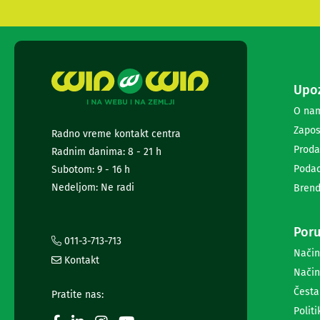
i
radio
satovi
Zvučnici
i
zvučni
Upoz
sistemi
Soundbarovi
O na
Zvučnici
Zapos
Radno vreme kontakt centra
za
Proda
kompjuter
Radnim danima: 8 - 21 h
Zvučni
Podac
Subotom: 9 - 16 h
sistemi
Nedeljom: Ne radi
Brend
Bežični
zvučnici
Slušalice
Poru
Bežične
011-3-713-713
slušalice
Način
Kontakt
Žične
Način
slušalice
Česta
Mikrofoni
Pratite nas:
i
Politi