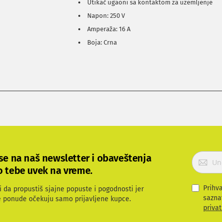
Utikač ugaoni sa kontaktom za uzemljenje
Napon: 250 V
Amperaža: 16 A
Boja: Crna
P
 se na naš newsletter i obaveštenja
r
o tebe uvek na vreme.
i
j
Prihv
i da propustiš sjajne popuste i pogodnosti jer
a
sazna
e ponude očekuju samo prijavljene kupce.
v
privat
i