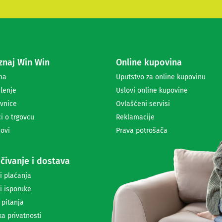
t
e
s
e
z
a
naj Win Win
Online kupovina
p
r
ma
Uputstvo za online kupovinu
i
lenje
Uslovi online kupovine
m
a
vnice
Ovlašćeni servisi
n
i o trgovcu
Reklamacije
j
ovi
Prava potrošača
e
n
e
čivanje i dostava
w
s
i plaćanja
l
i isporuke
e
t
 pitanja
t
ka privatnosti
e