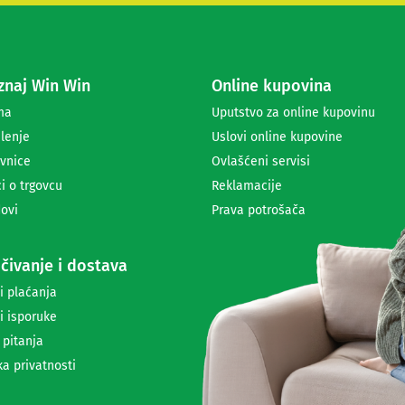
s
e
z
a
naj Win Win
Online kupovina
p
r
ma
Uputstvo za online kupovinu
i
lenje
Uslovi online kupovine
m
a
vnice
Ovlašćeni servisi
n
i o trgovcu
Reklamacije
j
ovi
Prava potrošača
e
n
e
čivanje i dostava
w
s
i plaćanja
l
i isporuke
e
t
 pitanja
t
ka privatnosti
e
r