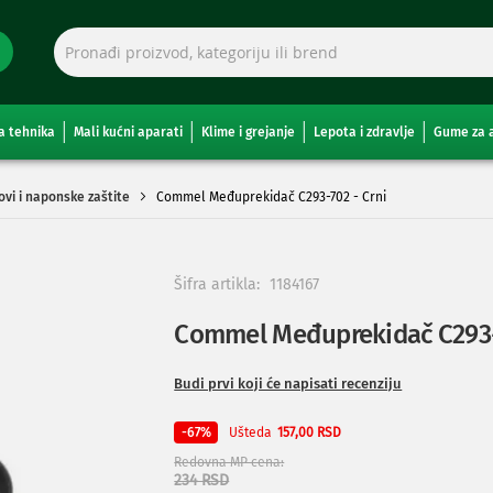
a tehnika
Mali kućni aparati
Klime i grejanje
Lepota i zdravlje
Gume za 
ovi i naponske zaštite
Commel Međuprekidač C293-702 - Crni
Šifra artikla:
1184167
Commel Međuprekidač C293-
Budi prvi koji će napisati recenziju
Ušteda
-67%
157,00 RSD
Redovna MP cena
234 RSD