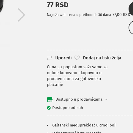
77 RSD
77,00 RSD
Najniža web cena u prethodnih 30 dana
Uporedi
Dodaj na listu želja
Cena sa popustom važi samo za
online kupovinu i kupovinu u
prodavnicama za gotovinsko
plaćanje
Dostupno u prodavnicama
Dostupno odmah
Gajtanski međuprekidač u crnoj boji