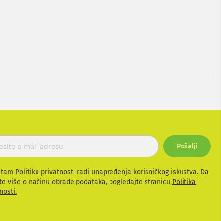
Pošalji
atam Politiku privatnosti radi unapređenja korisničkog iskustva. Da
te više o načinu obrade podataka, pogledajte stranicu
Politika
nosti.