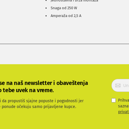
Jednostavna i brza montaža
Snaga od 250 W
Amperaža od 2,5 A
P
 se na naš newsletter i obaveštenja
r
o tebe uvek na vreme.
i
j
Prihv
i da propustiš sjajne popuste i pogodnosti jer
a
sazna
e ponude očekuju samo prijavljene kupce.
v
privat
i
t
e