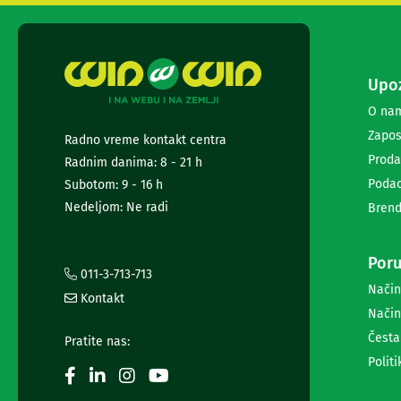
i
radio
satovi
Zvučnici
i
Upoz
zvučni
O na
sistemi
Soundbarovi
Zapos
Radno vreme kontakt centra
Zvučnici
Proda
Radnim danima: 8 - 21 h
za
Podac
Subotom: 9 - 16 h
kompjuter
Zvučni
Nedeljom: Ne radi
Brend
sistemi
Bežični
zvučnici
Poru
011-3-713-713
Slušalice
Način
Bežične
Kontakt
Način
slušalice
Žične
Česta
Pratite nas:
slušalice
Politi
Mikrofoni
i