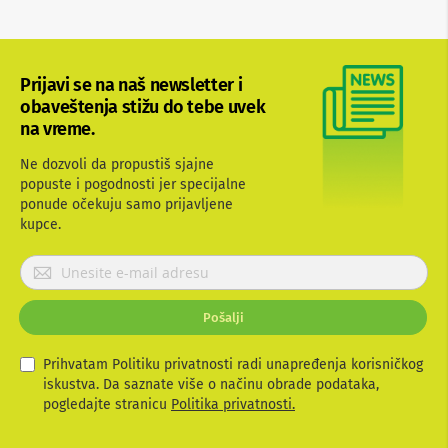
b
l
o
v
Prijavi se na naš newsletter i
i
i
obaveštenja stižu do tebe uvek
a
na vreme.
d
a
Ne dozvoli da propustiš sjajne
p
popuste i pogodnosti jer specijalne
t
e
ponude očekuju samo prijavljene
r
kupce.
i
z
P
a
r
T
i
V
Pošalji
i
j
A
a
V
v
Prihvatam Politiku privatnosti radi unapređenja korisničkog
i
iskustva. Da saznate više o načinu obrade podataka,
A
t
pogledajte stranicu
Politika privatnosti.
n
e
t
e
s