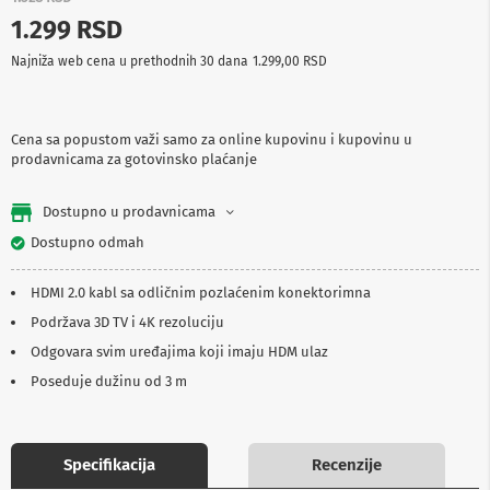
p
1.299 RSD
r
e
Najniža web cena u prethodnih 30 dana
1.299,00 RSD
m
a
P
Cena sa popustom važi samo za online kupovinu i kupovinu u
r
prodavnicama za gotovinsko plaćanje
o
j
e
Dostupno u prodavnicama
k
t
Dostupno odmah
o
r
HDMI 2.0 kabl sa odličnim pozlaćenim konektorimna
i
i
Podržava 3D TV i 4K rezoluciju
p
Odgovara svim uređajima koji imaju HDM ulaz
l
a
Poseduje dužinu od 3 m
t
n
a
Specifikacija
Recenzije
K
a