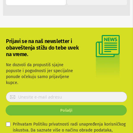
n
e
i
r
i
s
i
v
Prijavi se na naš newsletter i
e
obaveštenja stižu do tebe uvek
r
na vreme.
i
z
a
Ne dozvoli da propustiš sjajne
T
popuste i pogodnosti jer specijalne
V
ponude očekuju samo prijavljene
kupce.
D
a
P
l
r
j
i
i
n
Pošalji
j
s
a
k
v
Prihvatam Politiku privatnosti radi unapređenja korisničkog
i
i
iskustva. Da saznate više o načinu obrade podataka,
z