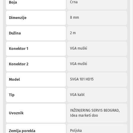
Boja
Crna
Information
b
l
o
Dimenzije
8 mm
v
i
i
Dužina
2 m
a
d
a
Konektor 1
VGA muški
p
t
e
Konektor 2
VGA muški
r
i
z
Model
SVGA 101 HD15
a
T
V
Tip
VGA kabl
i
A
V
INŽENJERING SERVIS BEOGRAD,
Uvoznik
Idea marketi doo
A
n
t
Zemlja porekla
Poljska
e