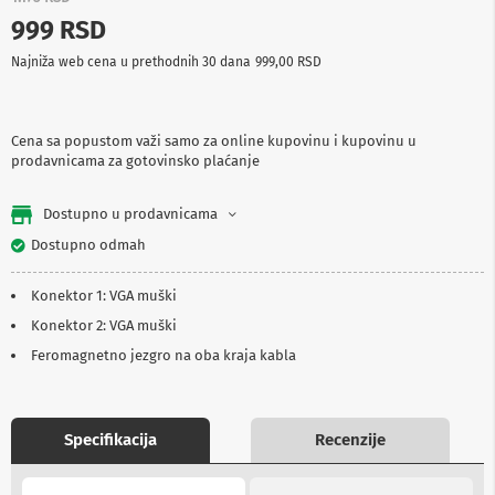
p
999 RSD
r
e
Najniža web cena u prethodnih 30 dana
999,00 RSD
m
a
P
Cena sa popustom važi samo za online kupovinu i kupovinu u
r
prodavnicama za gotovinsko plaćanje
o
j
e
Dostupno u prodavnicama
k
t
Dostupno odmah
o
r
Konektor 1: VGA muški
i
i
Konektor 2: VGA muški
p
Feromagnetno jezgro na oba kraja kabla
l
a
t
n
a
Specifikacija
Recenzije
K
More
a