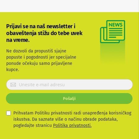
b
l
o
v
Prijavi se na naš newsletter i
i
i
obaveštenja stižu do tebe uvek
a
na vreme.
d
a
Ne dozvoli da propustiš sjajne
p
popuste i pogodnosti jer specijalne
t
e
ponude očekuju samo prijavljene
r
kupce.
i
z
P
a
r
T
i
V
Pošalji
i
j
A
a
V
v
Prihvatam Politiku privatnosti radi unapređenja korisničkog
i
iskustva. Da saznate više o načinu obrade podataka,
A
t
pogledajte stranicu
Politika privatnosti.
n
e
t
e
s