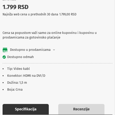
p
1.799 RSD
r
e
Najniža web cena u prethodnih 30 dana
1.799,00 RSD
m
a
P
Cena sa popustom važi samo za online kupovinu i kupovinu u
r
prodavnicama za gotovinsko plaćanje
o
j
e
Dostupno u prodavnicama
k
t
Dostupno odmah
o
r
Tip: Video kabl
i
i
Konektor: HDMI na DVI/D
p
Dužina: 1,5 m
l
a
Boja: Crna
t
n
a
Specifikacija
Recenzije
K
a