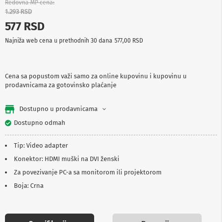
Redovna MP cena
p
1.293 RSD
r
e
577 RSD
m
a
Najniža web cena u prethodnih 30 dana
577,00 RSD
P
r
o
Cena sa popustom važi samo za online kupovinu i kupovinu u
j
prodavnicama za gotovinsko plaćanje
e
k
Dostupno u prodavnicama
t
o
Dostupno odmah
r
i
i
Tip: Video adapter
p
Konektor: HDMI muški na DVI ženski
l
a
Za povezivanje PC-a sa monitorom ili projektorom
t
n
Boja: Crna
a
K
a