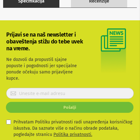
Specifikacija
Recenzije
b
l
o
v
i
i
Prijavi se na naš newsletter i
a
obaveštenja stižu do tebe uvek
d
a
na vreme.
p
t
Ne dozvoli da propustiš sjajne
e
popuste i pogodnosti jer specijalne
r
ponude očekuju samo prijavljene
i
kupce.
z
a
T
P
V
r
i
i
A
Pošalji
j
V
a
v
Prihvatam Politiku privatnosti radi unapređenja korisničkog
A
n
i
iskustva. Da saznate više o načinu obrade podataka,
t
t
pogledajte stranicu
Politika privatnosti.
e