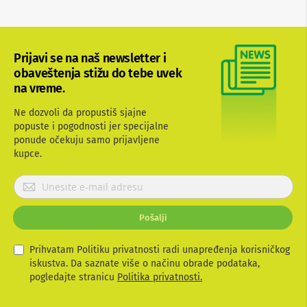
b
l
o
v
Prijavi se na naš newsletter i
i
i
obaveštenja stižu do tebe uvek
a
na vreme.
d
a
Ne dozvoli da propustiš sjajne
p
popuste i pogodnosti jer specijalne
t
e
ponude očekuju samo prijavljene
r
kupce.
i
z
P
a
r
T
i
V
Pošalji
i
j
A
a
V
v
Prihvatam Politiku privatnosti radi unapređenja korisničkog
i
iskustva. Da saznate više o načinu obrade podataka,
A
t
pogledajte stranicu
Politika privatnosti.
n
e
t
e
s