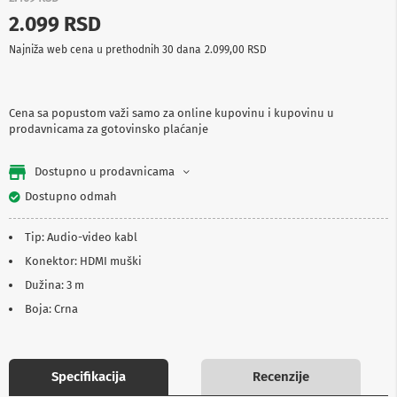
p
2.099 RSD
r
e
Najniža web cena u prethodnih 30 dana
2.099,00 RSD
m
a
P
Cena sa popustom važi samo za online kupovinu i kupovinu u
r
prodavnicama za gotovinsko plaćanje
o
j
e
Dostupno u prodavnicama
k
t
Dostupno odmah
o
r
Tip: Audio-video kabl
i
i
Konektor: HDMI muški
p
Dužina: 3 m
l
a
Boja: Crna
t
n
a
Specifikacija
Recenzije
K
a