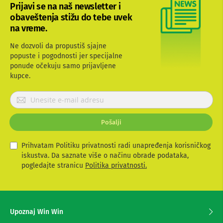
Prijavi se na naš newsletter i
b
l
obaveštenja stižu do tebe uvek
o
na vreme.
v
i
Ne dozvoli da propustiš sjajne
i
popuste i pogodnosti jer specijalne
a
ponude očekuju samo prijavljene
d
a
kupce.
p
t
P
e
r
r
i
i
Pošalji
j
z
a
a
T
v
Prihvatam Politiku privatnosti radi unapređenja korisničkog
V
i
iskustva. Da saznate više o načinu obrade podataka,
i
t
pogledajte stranicu
Politika privatnosti.
A
e
V
s
e
A
n
z
Upoznaj Win Win
t
a
e