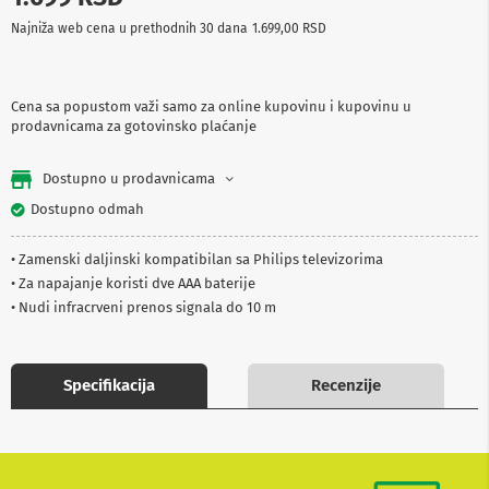
p
Najniža web cena u prethodnih 30 dana
1.699,00 RSD
r
e
m
a
Cena sa popustom važi samo za online kupovinu i kupovinu u
prodavnicama za gotovinsko plaćanje
P
r
o
Dostupno u prodavnicama
j
e
Dostupno odmah
k
t
• Zamenski daljinski kompatibilan sa Philips televizorima
o
r
• Za napajanje koristi dve AAA baterije
i
• Nudi infracrveni prenos signala do 10 m
i
p
l
a
Specifikacija
Recenzije
t
n
a
K
a