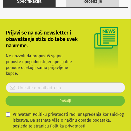
Specifikacija
Recenzije
b
l
o
v
i
i
Prijavi se na naš newsletter i
a
obaveštenja stižu do tebe uvek
d
a
na vreme.
p
t
Ne dozvoli da propustiš sjajne
e
popuste i pogodnosti jer specijalne
r
ponude očekuju samo prijavljene
i
kupce.
z
a
T
P
V
r
i
i
A
Pošalji
j
V
a
v
Prihvatam Politiku privatnosti radi unapređenja korisničkog
A
n
i
iskustva. Da saznate više o načinu obrade podataka,
t
t
pogledajte stranicu
Politika privatnosti.
e