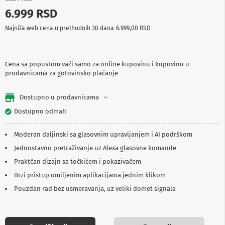
p
6.999 RSD
r
e
Najniža web cena u prethodnih 30 dana
6.999,00 RSD
m
a
P
Cena sa popustom važi samo za online kupovinu i kupovinu u
r
prodavnicama za gotovinsko plaćanje
o
j
e
Dostupno u prodavnicama
k
t
Dostupno odmah
o
r
Moderan daljinski sa glasovnim upravljanjem i AI podrškom
i
i
Jednostavno pretraživanje uz Alexa glasovne komande
p
Praktčan dizajn sa točkićem i pokazivačem
l
a
Brzi pristup omiljenim aplikacijama jednim klikom
t
n
Pouzdan rad bez usmeravanja, uz veliki domet signala
a
K
a