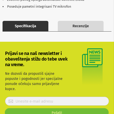
b
Poseduje pametni integrisani TV mikrofon
l
o
v
i
i
Specifikacija
Recenzije
a
d
a
p
t
e
Prijavi se na naš newsletter i
r
obaveštenja stižu do tebe uvek
i
na vreme.
z
a
T
Ne dozvoli da propustiš sjajne
V
popuste i pogodnosti jer specijalne
i
ponude očekuju samo prijavljene
A
kupce.
V
P
A
r
n
t
i
e
Pošalji