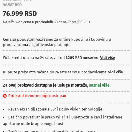
p
90.587 RSD
r
76.999 RSD
e
m
Najniža web cena u prethodnih 30 dana
76.999,00 RSD
a
P
Cena sa popustom važi samo za online kupovinu i kupovinu u
r
prodavnicama za gotovinsko plaćanje
o
j
e
Web kredit opcija na 24 rate, već od
3209
RSD mesečno.
Vidi više
k
t
o
Kupujte preko mts računa do 24 rate samo u prodavnicama.
Vidi više
r
i
Za ovaj proizvod dostupna je usluga montaže,
saznaj više.
i
p
l
Proizvod trenutno nije dostupan
a
t
Ravan ekran dijagonale 50" i Dolby Vision tehnologije
n
a
Bežično povezivanje preko Wi-Fi-a i Bluetooth-a kao i instalirane
aplikacije nude brojne mogućnosti
K
a
Zvučnici punog opsega automatske kontrole zvuka