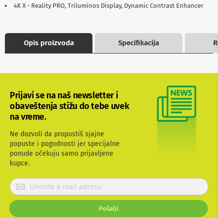
4K X - Reality PRO, Triluminos Display, Dynamic Contrast Enhancer
b
l
o
v
i
Opis proizvoda
Specifikacija
R
i
a
d
a
p
t
Prijavi se na naš newsletter i
e
obaveštenja stižu do tebe uvek
r
i
na vreme.
z
a
Ne dozvoli da propustiš sjajne
T
popuste i pogodnosti jer specijalne
V
ponude očekuju samo prijavljene
i
kupce.
A
V
P
A
r
n
i
t
Pošalji
j
e