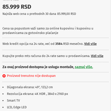
p
85.999 RSD
r
e
Najniža web cena u prethodnih 30 dana
85.999,00 RSD
m
a
Cena sa popustom važi samo za online kupovinu i kupovinu u
P
prodavnicama za gotovinsko plaćanje
r
o
j
Web kredit opcija na 24 rate, već od
3584
RSD mesečno.
Vidi više
e
k
t
Kupujte preko mts računa do 24 rate samo u prodavnicama.
Vidi više
o
r
Za ovaj proizvod dostupna je usluga montaže,
saznaj više.
i
i
Proizvod trenutno nije dostupan
p
l
a
Dijagonala ekrana: 49", 123,2 cm
t
n
Rezolucija ekrana: 4K HDR , 3840 x 2160 px
a
Smart TV
K
LCD, Edge LED
a