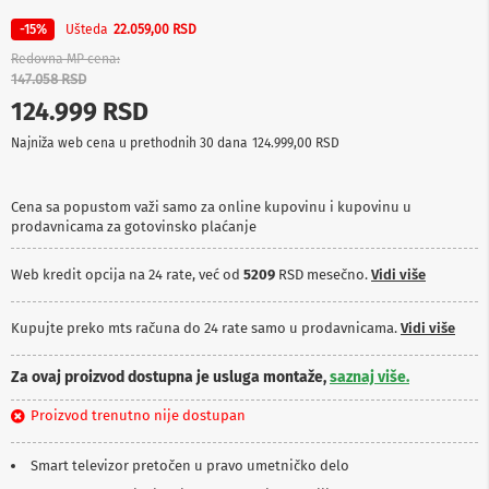
p
r
Ušteda
-15%
22.059,00 RSD
e
Redovna MP cena
m
147.058 RSD
a
124.999 RSD
P
Najniža web cena u prethodnih 30 dana
124.999,00 RSD
r
o
j
e
Cena sa popustom važi samo za online kupovinu i kupovinu u
k
prodavnicama za gotovinsko plaćanje
t
o
Web kredit opcija na 24 rate, već od
5209
RSD mesečno.
Vidi više
r
i
i
Kupujte preko mts računa do 24 rate samo u prodavnicama.
Vidi više
p
l
a
Za ovaj proizvod dostupna je usluga montaže,
saznaj više.
t
n
Proizvod trenutno nije dostupan
a
Smart televizor pretočen u pravo umetničko delo
K
a