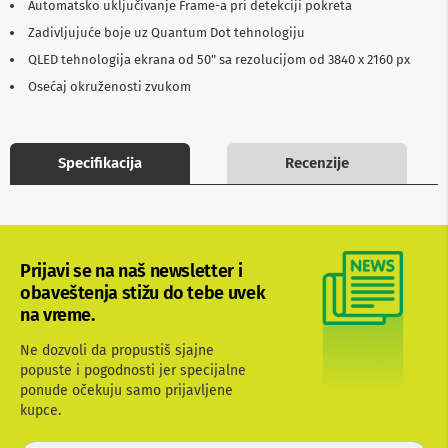
Automatsko uključivanje Frame-a pri detekciji pokreta
b
l
Zadivljujuće boje uz Quantum Dot tehnologiju
o
QLED tehnologija ekrana od 50" sa rezolucijom od 3840 x 2160 px
v
i
Osećaj okruženosti zvukom
i
a
d
a
Specifikacija
Recenzije
p
t
e
r
i
z
Prijavi se na naš newsletter i
a
T
obaveštenja stižu do tebe uvek
V
na vreme.
i
A
Ne dozvoli da propustiš sjajne
V
popuste i pogodnosti jer specijalne
ponude očekuju samo prijavljene
A
n
kupce.
t
e