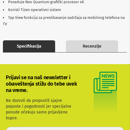
Poseduje Neo Quantum grafički procesor 4K
b
l
Koristi Tizen operativni sistem
o
Tap View funkcija za preslikavanje sadržaja sa mobilnog telefona na
v
i
TV
i
a
d
a
Specifikacija
Recenzije
p
t
e
r
i
z
Prijavi se na naš newsletter i
a
obaveštenja stižu do tebe uvek
T
V
na vreme.
i
A
Ne dozvoli da propustiš sjajne
V
popuste i pogodnosti jer specijalne
ponude očekuju samo prijavljene
A
kupce.
n
t
e
P