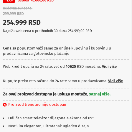
Ušteda
-15%
45.000,00 RSD
p
r
Redovna MP cena
e
299.999 RSD
m
254.999 RSD
a
Najniža web cena u prethodnih 30 dana
254.999,00 RSD
P
r
o
Cena sa popustom važi samo za online kupovinu i kupovinu u
j
prodavnicama za gotovinsko plaćanje
e
k
t
Web kredit opcija na 24 rate, već od
10625
RSD mesečno.
Vidi više
o
r
i
Kupujte preko mts računa do 24 rate samo u prodavnicama.
Vidi više
i
p
Za ovaj proizvod dostupna je usluga montaže,
saznaj više.
l
a
Proizvod trenutno nije dostupan
t
n
a
Odličan smart televizor dijagonale ekrana od 65"
NeoSlim elegantan, ultratanak uglađen dizajn
K
a