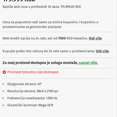
p
Najniža web cena u prethodnih 30 dana
179.999,00 RSD
r
e
m
a
Cena sa popustom važi samo za online kupovinu i kupovinu u
prodavnicama za gotovinsko plaćanje
P
r
Web kredit opcija na 24 rate, već od
7500
RSD mesečno.
Vidi više
o
j
e
Kupujte preko mts računa do 24 rate samo u prodavnicama.
Vidi više
k
t
o
Za ovaj proizvod dostupna je usluga montaže,
saznaj više.
r
i
Proizvod trenutno nije dostupan
i
p
Dijagonala ekrana: 40"
l
a
Rezolucija ekrana: 3840 x 2160 px
t
n
Frekvencija osvežavanja: 1300 Hz
a
Dinamički kontrast: Mega DCR
K
a