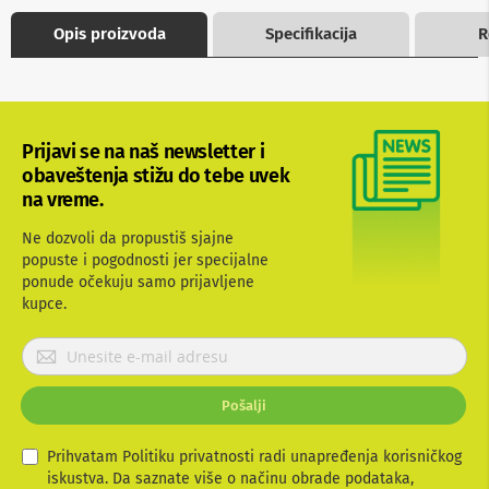
b
Opis proizvoda
Specifikacija
R
l
o
v
i
i
a
d
Prijavi se na naš newsletter i
a
obaveštenja stižu do tebe uvek
p
na vreme.
t
e
Ne dozvoli da propustiš sjajne
r
i
popuste i pogodnosti jer specijalne
z
ponude očekuju samo prijavljene
a
kupce.
T
V
P
i
r
A
V
i
Pošalji
j
A
a
n
v
Prihvatam Politiku privatnosti radi unapređenja korisničkog
t
i
iskustva. Da saznate više o načinu obrade podataka,
e