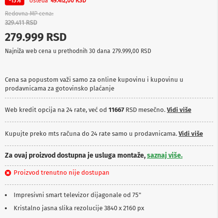
Ušteda
-15%
49.412,00 RSD
p
r
Redovna MP cena
e
329.411 RSD
m
279.999 RSD
a
Najniža web cena u prethodnih 30 dana
279.999,00 RSD
P
r
o
Cena sa popustom važi samo za online kupovinu i kupovinu u
j
prodavnicama za gotovinsko plaćanje
e
k
t
Web kredit opcija na 24 rate, već od
11667
RSD mesečno.
Vidi više
o
r
i
Kupujte preko mts računa do 24 rate samo u prodavnicama.
Vidi više
i
p
Za ovaj proizvod dostupna je usluga montaže,
saznaj više.
l
a
Proizvod trenutno nije dostupan
t
n
a
Impresivni smart televizor dijagonale od 75"
Kristalno jasna slika rezolucije 3840 x 2160 px
K
a