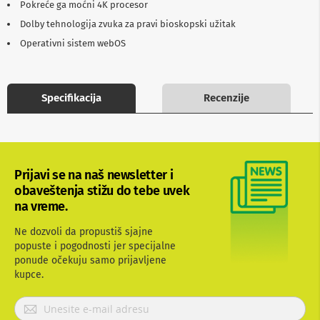
Pokreće ga moćni 4K procesor
b
l
Dolby tehnologija zvuka za pravi bioskopski užitak
o
Operativni sistem webOS
v
i
i
a
d
Specifikacija
Recenzije
a
p
t
e
r
i
Prijavi se na naš newsletter i
z
obaveštenja stižu do tebe uvek
a
na vreme.
T
V
i
Ne dozvoli da propustiš sjajne
A
popuste i pogodnosti jer specijalne
V
ponude očekuju samo prijavljene
kupce.
A
n
P
t
e
r