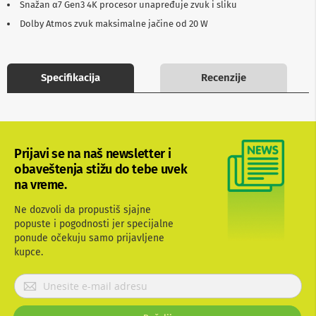
Snažan α7 Gen3 4K procesor unapređuje zvuk i sliku
b
l
Dolby Atmos zvuk maksimalne jačine od 20 W
o
v
i
i
Specifikacija
Recenzije
a
d
a
p
t
e
Prijavi se na naš newsletter i
r
i
obaveštenja stižu do tebe uvek
z
na vreme.
a
T
Ne dozvoli da propustiš sjajne
V
popuste i pogodnosti jer specijalne
i
ponude očekuju samo prijavljene
A
V
kupce.
A
P
n
r
t
i
e