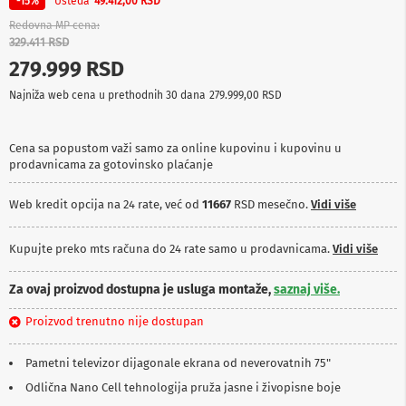
Ušteda
-15%
49.412,00 RSD
p
r
Redovna MP cena
e
329.411 RSD
m
279.999 RSD
a
Najniža web cena u prethodnih 30 dana
279.999,00 RSD
P
r
o
Cena sa popustom važi samo za online kupovinu i kupovinu u
j
prodavnicama za gotovinsko plaćanje
e
k
t
Web kredit opcija na 24 rate, već od
11667
RSD mesečno.
Vidi više
o
r
i
Kupujte preko mts računa do 24 rate samo u prodavnicama.
Vidi više
i
p
Za ovaj proizvod dostupna je usluga montaže,
saznaj više.
l
a
Proizvod trenutno nije dostupan
t
n
a
Pametni televizor dijagonale ekrana od neverovatnih 75"
Odlična Nano Cell tehnologija pruža jasne i živopisne boje
K
a