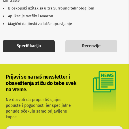
kontraste
b
Bioskopski užitak sa ultra Surround tehnologijom
l
o
Aplikacije Netflix i Amazon
v
i
Magični daljinski za lakše upravljanje
i
a
d
a
Specifikacija
Recenzije
p
t
e
r
i
z
Prijavi se na naš newsletter i
a
obaveštenja stižu do tebe uvek
T
V
na vreme.
i
A
Ne dozvoli da propustiš sjajne
V
popuste i pogodnosti jer specijalne
ponude očekuju samo prijavljene
A
kupce.
n
t
e
P