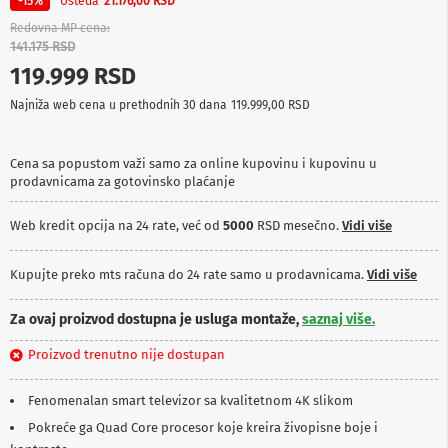
Ušteda
-15%
21.176,00 RSD
p
r
Redovna MP cena
e
141.175 RSD
m
119.999 RSD
a
Najniža web cena u prethodnih 30 dana
119.999,00 RSD
P
r
o
Cena sa popustom važi samo za online kupovinu i kupovinu u
j
prodavnicama za gotovinsko plaćanje
e
k
t
Web kredit opcija na 24 rate, već od
5000
RSD mesečno.
Vidi više
o
r
i
Kupujte preko mts računa do 24 rate samo u prodavnicama.
Vidi više
i
p
Za ovaj proizvod dostupna je usluga montaže,
saznaj više.
l
a
Proizvod trenutno nije dostupan
t
n
a
Fenomenalan smart televizor sa kvalitetnom 4K slikom
Pokreće ga Quad Core procesor koje kreira živopisne boje i
K
a