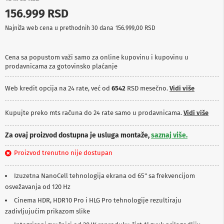
p
156.999 RSD
r
e
Najniža web cena u prethodnih 30 dana
156.999,00 RSD
m
a
Cena sa popustom važi samo za online kupovinu i kupovinu u
P
prodavnicama za gotovinsko plaćanje
r
o
j
Web kredit opcija na 24 rate, već od
6542
RSD mesečno.
Vidi više
e
k
t
Kupujte preko mts računa do 24 rate samo u prodavnicama.
Vidi više
o
r
Za ovaj proizvod dostupna je usluga montaže,
saznaj više.
i
i
Proizvod trenutno nije dostupan
p
l
a
Izuzetna NanoCell tehnologija ekrana od 65" sa frekvencijom
t
osvežavanja od 120 Hz
n
a
Cinema HDR, HDR10 Pro i HLG Pro tehnologije rezultiraju
zadivljujućim prikazom slike
K
a