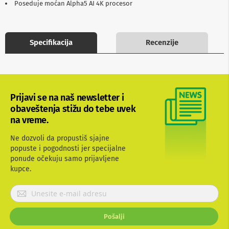
Poseduje moćan Alpha5 AI 4K procesor
b
l
o
v
Specifikacija
Recenzije
i
i
a
d
a
p
t
Prijavi se na naš newsletter i
e
obaveštenja stižu do tebe uvek
r
na vreme.
i
z
a
Ne dozvoli da propustiš sjajne
T
popuste i pogodnosti jer specijalne
V
ponude očekuju samo prijavljene
i
kupce.
A
V
P
r
A
n
i
Pošalji
t
j
e