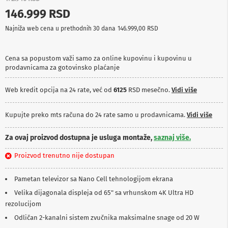
p
146.999 RSD
r
e
Najniža web cena u prethodnih 30 dana
146.999,00 RSD
m
a
Cena sa popustom važi samo za online kupovinu i kupovinu u
P
prodavnicama za gotovinsko plaćanje
r
o
j
Web kredit opcija na 24 rate, već od
6125
RSD mesečno.
Vidi više
e
k
t
Kupujte preko mts računa do 24 rate samo u prodavnicama.
Vidi više
o
r
Za ovaj proizvod dostupna je usluga montaže,
saznaj više.
i
i
Proizvod trenutno nije dostupan
p
l
a
Pametan televizor sa Nano Cell tehnologijom ekrana
t
n
Velika dijagonala displeja od 65" sa vrhunskom 4K Ultra HD
a
rezolucijom
Odličan 2-kanalni sistem zvučnika maksimalne snage od 20 W
K
a