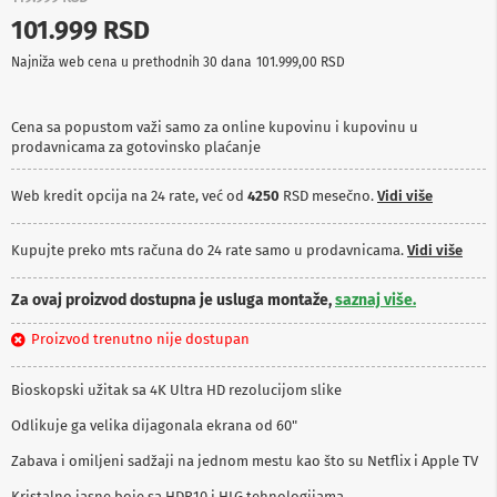
p
101.999 RSD
r
e
Najniža web cena u prethodnih 30 dana
101.999,00 RSD
m
a
Cena sa popustom važi samo za online kupovinu i kupovinu u
P
prodavnicama za gotovinsko plaćanje
r
o
j
Web kredit opcija na 24 rate, već od
4250
RSD mesečno.
Vidi više
e
k
t
Kupujte preko mts računa do 24 rate samo u prodavnicama.
Vidi više
o
r
Za ovaj proizvod dostupna je usluga montaže,
saznaj više.
i
i
Proizvod trenutno nije dostupan
p
l
a
Bioskopski užitak sa 4K Ultra HD rezolucijom slike
t
n
Odlikuje ga velika dijagonala ekrana od 60"
a
Zabava i omiljeni sadžaji na jednom mestu kao što su Netflix i Apple TV
K
a
Kristalno jasne boje sa HDR10 i HLG tehnologijama