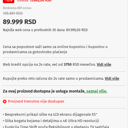
Ušteda
-15%
15.882,00 RSD
p
r
Redovna MP cena
e
105.881 RSD
m
89.999 RSD
a
Najniža web cena u prethodnih 30 dana
89.999,00 RSD
P
r
o
Cena sa popustom važi samo za online kupovinu i kupovinu u
j
prodavnicama za gotovinsko plaćanje
e
k
t
Web kredit opcija na 24 rate, već od
3750
RSD mesečno.
Vidi više
o
r
i
Kupujte preko mts računa do 24 rate samo u prodavnicama.
Vidi više
i
p
Za ovaj proizvod dostupna je usluga montaže,
saznaj više.
l
a
Proizvod trenutno nije dostupan
t
n
a
• Besprekorni prikazi slike na LCD ekranu dijagonale 55"
• Slika bogata bojama i detaljima u 4K Ultra HD rezoluciji
K
• Funkcija Time Shift pruža fleksibilnost u gledanju TV sadržaja
a