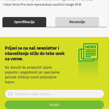
b
• Clear Voice Pro zvuk reprodukuju zvučnici snage 20 W
l
o
v
i
Specifikacija
Recenzije
i
a
d
a
p
t
Prijavi se na naš newsletter i
e
obaveštenja stižu do tebe uvek
r
i
na vreme.
z
a
Ne dozvoli da propustiš sjajne
T
popuste i pogodnosti jer specijalne
V
ponude očekuju samo prijavljene
i
kupce.
A
V
P
A
r
n
i
t
Pošalji
j
e