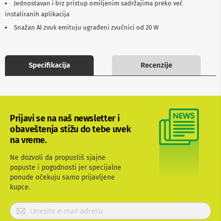
Jednostavan i brz pristup omiljenim sadržajima preko već
b
instaliranih aplikacija
l
o
Snažan Al zvuk emituju ugrađeni zvučnici od 20 W
v
i
i
a
Specifikacija
Recenzije
d
a
p
t
e
r
i
Prijavi se na naš newsletter i
z
obaveštenja stižu do tebe uvek
a
na vreme.
T
V
Ne dozvoli da propustiš sjajne
i
A
popuste i pogodnosti jer specijalne
V
ponude očekuju samo prijavljene
kupce.
A
n
P
t
r
e