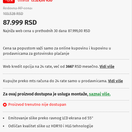
Ušteda
-15%
15.529,00 RSD
p
r
Redovna MP cena
e
103.528 RSD
m
87.999 RSD
a
Najniža web cena u prethodnih 30 dana
87.999,00 RSD
P
r
o
Cena sa popustom važi samo za online kupovinu i kupovinu u
j
prodavnicama za gotovinsko plaćanje
e
k
t
Web kredit opcija na 24 rate, već od
3667
RSD mesečno.
Vidi više
o
r
i
Kupujte preko mts računa do 24 rate samo u prodavnicama.
Vidi više
i
p
Za ovaj proizvod dostupna je usluga montaže,
saznaj više.
l
a
Proizvod trenutno nije dostupan
t
n
a
Emitovanje slike preko ravnog LCD ekrana od 55"
Odličan kvalitet slike uz HDR10 i HLG tehnologije
K
a