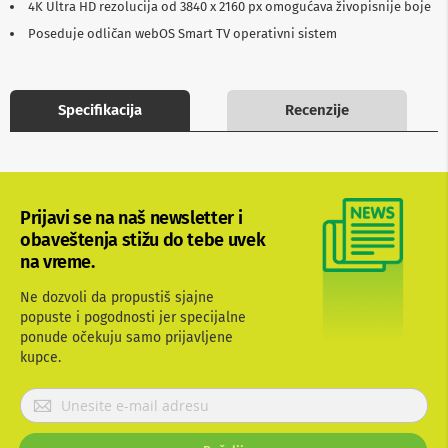
4K Ultra HD rezolucija od 3840 x 2160 px omogućava živopisnije boje
b
l
Poseduje odličan webOS Smart TV operativni sistem
o
v
i
i
Specifikacija
Recenzije
a
d
a
p
t
e
Prijavi se na naš newsletter i
r
i
obaveštenja stižu do tebe uvek
z
na vreme.
a
T
Ne dozvoli da propustiš sjajne
V
popuste i pogodnosti jer specijalne
i
ponude očekuju samo prijavljene
A
V
kupce.
A
P
n
r
t
i
e