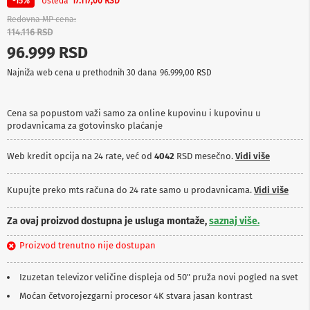
Ušteda
-15%
17.117,00 RSD
p
r
Redovna MP cena
e
114.116 RSD
m
96.999 RSD
a
Najniža web cena u prethodnih 30 dana
96.999,00 RSD
P
r
o
Cena sa popustom važi samo za online kupovinu i kupovinu u
j
prodavnicama za gotovinsko plaćanje
e
k
t
Web kredit opcija na 24 rate, već od
4042
RSD mesečno.
Vidi više
o
r
i
Kupujte preko mts računa do 24 rate samo u prodavnicama.
Vidi više
i
p
Za ovaj proizvod dostupna je usluga montaže,
saznaj više.
l
a
Proizvod trenutno nije dostupan
t
n
a
Izuzetan televizor veličine displeja od 50" pruža novi pogled na svet
Moćan četvorojezgarni procesor 4K stvara jasan kontrast
K
a