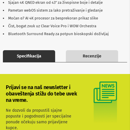
Sjajan 4K QNED ekran od 43" za živopisne boje i detalje
b
l
Pametan webOS sistem za lako pretraživanje i gledanje
o
Moćan α7 AI 4K procesor za besprekoran prikaz slike
v
i
Čist, bogat zvuk uz Clear Voice Pro i WOW Orchestra
i
a
Bluetooth Surround Ready za potpun bioskopski doživljaj
d
a
p
t
Specifikacija
Recenzije
e
r
i
z
a
T
Prijavi se na naš newsletter i
V
obaveštenja stižu do tebe uvek
i
A
na vreme.
V
Ne dozvoli da propustiš sjajne
A
popuste i pogodnosti jer specijalne
n
ponude očekuju samo prijavljene
t
kupce.
e