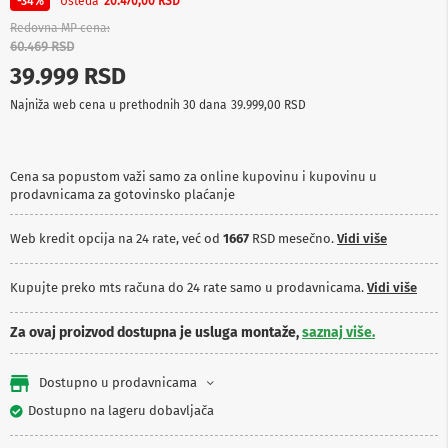
Ušteda
-34%
20.470,00 RSD
p
r
Redovna MP cena
e
60.469 RSD
m
39.999 RSD
a
Najniža web cena u prethodnih 30 dana
39.999,00 RSD
P
r
o
j
Cena sa popustom važi samo za online kupovinu i kupovinu u
e
prodavnicama za gotovinsko plaćanje
k
t
o
Web kredit opcija na 24 rate, već od
1667
RSD mesečno.
Vidi više
r
i
Kupujte preko mts računa do 24 rate samo u prodavnicama.
Vidi više
i
p
l
Za ovaj proizvod dostupna je usluga montaže,
saznaj više.
a
t
n
Dostupno u prodavnicama
a
Dostupno na lageru dobavljača
K
a