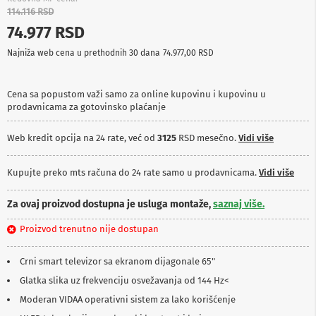
p
114.116 RSD
r
74.977 RSD
e
m
Najniža web cena u prethodnih 30 dana
74.977,00 RSD
a
P
Cena sa popustom važi samo za online kupovinu i kupovinu u
r
prodavnicama za gotovinsko plaćanje
o
j
e
Web kredit opcija na 24 rate, već od
3125
RSD mesečno.
Vidi više
k
t
o
Kupujte preko mts računa do 24 rate samo u prodavnicama.
Vidi više
r
i
Za ovaj proizvod dostupna je usluga montaže,
saznaj više.
i
p
l
Proizvod trenutno nije dostupan
a
t
Crni smart televizor sa ekranom dijagonale 65"
n
a
Glatka slika uz frekvenciju osvežavanja od 144 Hz<
Moderan VIDAA operativni sistem za lako korišćenje
K
a