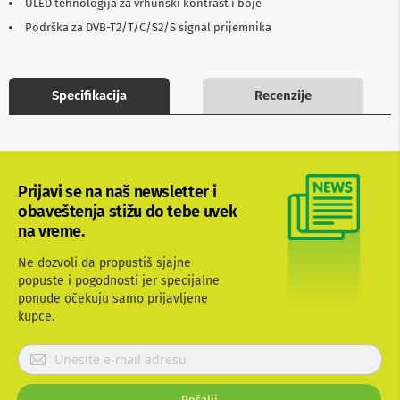
ULED tehnologija za vrhunski kontrast i boje
b
Podrška za DVB-T2/T/C/S2/S signal prijemnika
l
o
v
i
i
Specifikacija
Recenzije
a
d
a
p
t
e
Prijavi se na naš newsletter i
r
obaveštenja stižu do tebe uvek
i
z
na vreme.
a
T
Ne dozvoli da propustiš sjajne
V
popuste i pogodnosti jer specijalne
i
ponude očekuju samo prijavljene
A
kupce.
V
A
P
n
r
t
i
e
Pošalji