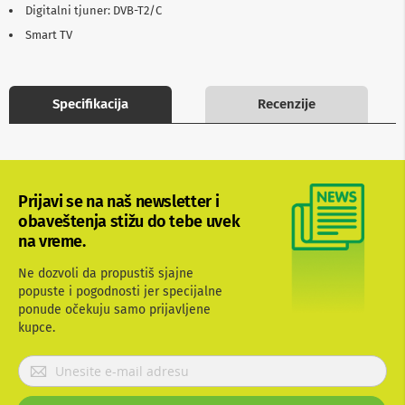
Digitalni tjuner: DVB-T2/C
b
l
Smart TV
o
v
i
i
Specifikacija
Recenzije
a
d
a
p
t
e
r
Prijavi se na naš newsletter i
i
obaveštenja stižu do tebe uvek
z
na vreme.
a
T
Ne dozvoli da propustiš sjajne
V
i
popuste i pogodnosti jer specijalne
A
ponude očekuju samo prijavljene
V
kupce.
A
P
n
r
t
i
e