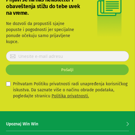
b
obaveštenja stižu do tebe uvek
l
na vreme.
o
v
Ne dozvoli da propustiš sjajne
i
popuste i pogodnosti jer specijalne
i
a
ponude očekuju samo prijavljene
d
kupce.
a
p
P
t
r
e
i
r
Pošalji
i
j
z
a
a
v
Prihvatam Politiku privatnosti radi unapređenja korisničkog
T
i
iskustva. Da saznate više o načinu obrade podataka,
V
t
pogledajte stranicu
Politika privatnosti.
i
e
A
V
s
e
A
z
n
Upoznaj Win Win
a
t
p
e