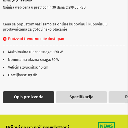
p
Najniža web cena u prethodnih 30 dana
2.299,00 RSD
r
e
m
a
Cena sa popustom važi samo za online kupovinu i kupovinu u
prodavnicama za gotovinsko plaćanje
P
Proizvod trenutno nije dostupan
r
o
j
Maksimalna ulazna snaga: 190 W
e
k
Nominalna ulazna snaga: 30 W
t
Veličina zvučnika: 10 cm
o
r
Osetljivost: 89 db
i
i
p
l
Opis proizvoda
Specifikacija
R
a
t
n
a
K
Prijavi se na naš newsletter i
a