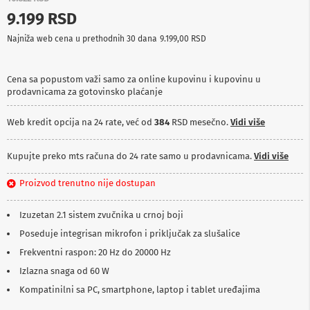
p
9.199 RSD
r
e
Najniža web cena u prethodnih 30 dana
9.199,00 RSD
m
a
Cena sa popustom važi samo za online kupovinu i kupovinu u
P
prodavnicama za gotovinsko plaćanje
r
o
j
Web kredit opcija na 24 rate, već od
384
RSD mesečno.
Vidi više
e
k
t
Kupujte preko mts računa do 24 rate samo u prodavnicama.
Vidi više
o
r
Proizvod trenutno nije dostupan
i
i
p
Izuzetan 2.1 sistem zvučnika u crnoj boji
l
Poseduje integrisan mikrofon i priključak za slušalice
a
t
Frekventni raspon: 20 Hz do 20000 Hz
n
a
Izlazna snaga od 60 W
Kompatinilni sa PC, smartphone, laptop i tablet uređajima
K
a