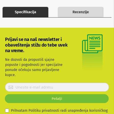
b
l
Specifikacija
Recenzije
o
v
i
i
a
d
a
Prijavi se na naš newsletter i
p
obaveštenja stižu do tebe uvek
t
na vreme.
e
r
Ne dozvoli da propustiš sjajne
i
z
popuste i pogodnosti jer specijalne
a
ponude očekuju samo prijavljene
T
kupce.
V
i
P
A
r
V
i
Pošalji
A
j
n
a
t
v
Prihvatam Politiku privatnosti radi unapređenja korisničkog
e