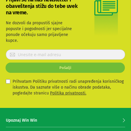
b
obaveštenja stižu do tebe uvek
l
na vreme.
o
v
Ne dozvoli da propustiš sjajne
i
popuste i pogodnosti jer specijalne
i
a
ponude očekuju samo prijavljene
d
kupce.
a
p
P
t
r
e
i
r
Pošalji
i
j
z
a
a
v
Prihvatam Politiku privatnosti radi unapređenja korisničkog
T
i
iskustva. Da saznate više o načinu obrade podataka,
V
t
pogledajte stranicu
Politika privatnosti.
i
e
A
V
s
e
A
z
n
Upoznaj Win Win
a
t
p
e