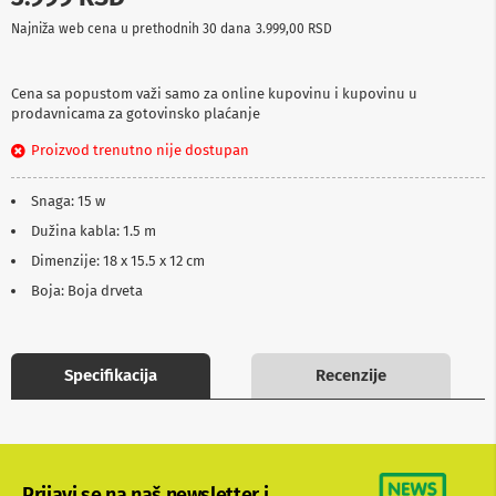
p
Najniža web cena u prethodnih 30 dana
3.999,00 RSD
r
e
m
a
Cena sa popustom važi samo za online kupovinu i kupovinu u
prodavnicama za gotovinsko plaćanje
P
Proizvod trenutno nije dostupan
r
o
j
Snaga: 15 w
e
k
Dužina kabla: 1.5 m
t
Dimenzije: 18 x 15.5 x 12 cm
o
r
Boja: Boja drveta
i
i
p
l
Specifikacija
Recenzije
a
t
n
a
K
Prijavi se na naš newsletter i
a