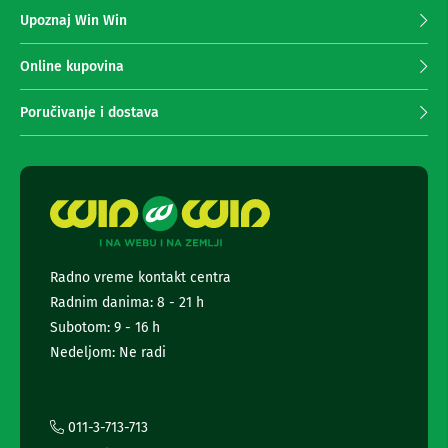
z
n
Upoznaj Win Win
a
e
i
p
r
r
Online kupovina
i
i
s
m
Poručivanje i dostava
i
a
v
n
e
r
j
i
e
z
n
a
e
T
w
V
s
Radno vreme kontakt centra
l
D
Radnim danima: 8 - 21 h
a
e
l
t
Subotom: 9 - 16 h
j
t
Nedeljom: Ne radi
i
e
n
r
s
k
a
i
i
011-3-713-713
z
i