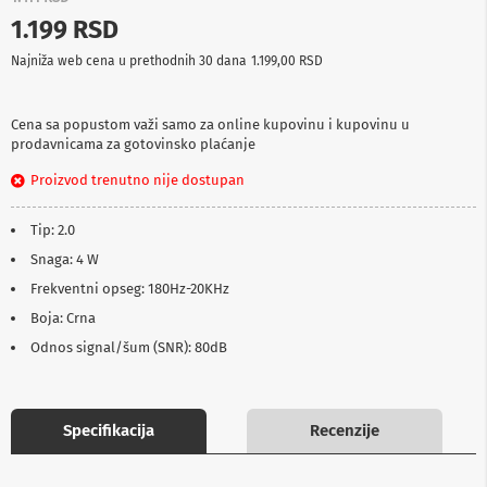
p
1.199 RSD
r
e
Najniža web cena u prethodnih 30 dana
1.199,00 RSD
m
a
Cena sa popustom važi samo za online kupovinu i kupovinu u
P
prodavnicama za gotovinsko plaćanje
r
o
Proizvod trenutno nije dostupan
j
e
k
Tip: 2.0
t
o
Snaga: 4 W
r
Frekventni opseg: 180Hz-20KHz
i
i
Boja: Crna
p
Odnos signal/šum (SNR): 80dB
l
a
t
n
a
Specifikacija
Recenzije
K
a