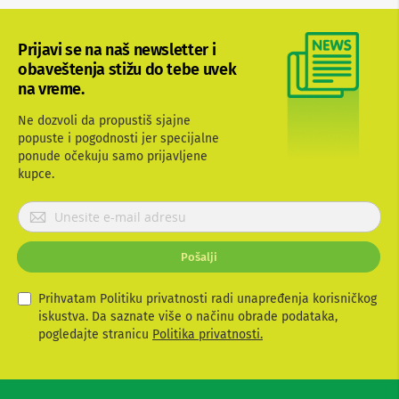
b
l
o
Prijavi se na naš newsletter i
v
obaveštenja stižu do tebe uvek
i
na vreme.
i
a
d
Ne dozvoli da propustiš sjajne
a
popuste i pogodnosti jer specijalne
p
ponude očekuju samo prijavljene
t
kupce.
e
r
P
i
z
r
a
i
T
Pošalji
j
V
a
i
v
Prihvatam Politiku privatnosti radi unapređenja korisničkog
A
i
V
iskustva. Da saznate više o načinu obrade podataka,
t
pogledajte stranicu
Politika privatnosti.
A
e
n
s
t
e
e