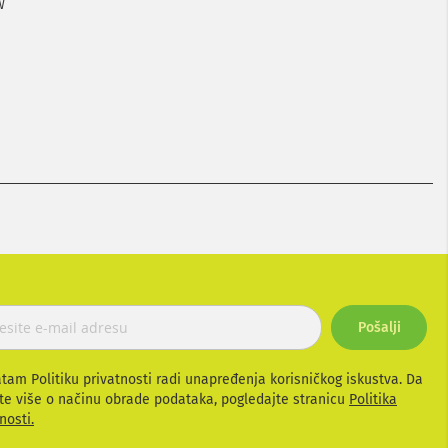
W
Pošalji
atam Politiku privatnosti radi unapređenja korisničkog iskustva. Da
te više o načinu obrade podataka, pogledajte stranicu
Politika
nosti.