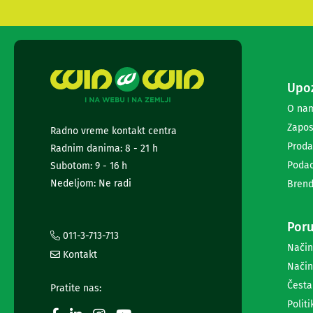
i
radio
satovi
Zvučnici
i
zvučni
Upoz
sistemi
Soundbarovi
O na
Zvučnici
Zapos
Radno vreme kontakt centra
za
Proda
kompjuter
Radnim danima: 8 - 21 h
Zvučni
Podac
Subotom: 9 - 16 h
sistemi
Nedeljom: Ne radi
Brend
Bežični
zvučnici
Slušalice
Poru
Bežične
011-3-713-713
slušalice
Način
Kontakt
Žične
Način
slušalice
Česta
Mikrofoni
Pratite nas:
i
Politi