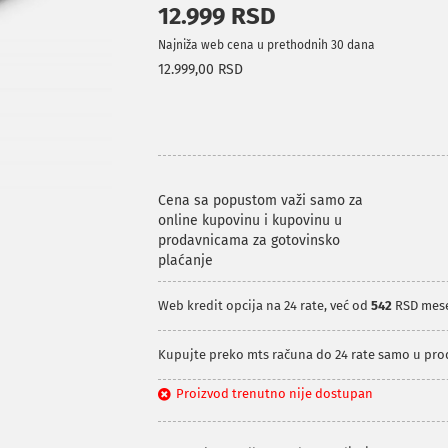
12.999 RSD
Najniža web cena u prethodnih 30 dana
12.999,00 RSD
Cena sa popustom važi samo za
online kupovinu i kupovinu u
prodavnicama za gotovinsko
plaćanje
Web kredit opcija na 24 rate, već od
542
RSD mes
Kupujte preko mts računa do 24 rate samo u pr
Proizvod trenutno nije dostupan