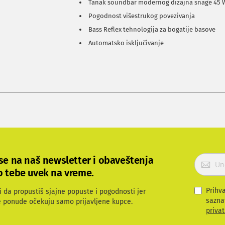
Tanak soundbar modernog dizajna snage 45 
Pogodnost višestrukog povezivanja
Bass Reflex tehnologija za bogatije basove
Automatsko isključivanje
P
 se na naš newsletter i obaveštenja
r
o tebe uvek na vreme.
i
j
Prihv
i da propustiš sjajne popuste i pogodnosti jer
a
sazna
e ponude očekuju samo prijavljene kupce.
v
privat
i