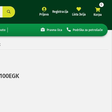
Registracija
Prijava
Lista želja
Korpa
auto
Pravna lica
Podrška za potrošače
K
B100EGK