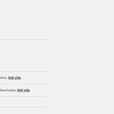
ečno.
Vidi više
odavnicama.
Vidi više