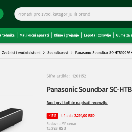
a tehnika
Mali kućni aparati
Klime i grejanje
Lepota i zdravlje
Gume za 
Zvučnici i zvučni sistemi
Soundbarovi
Panasonic Soundbar SC-HTB100EG
Šifra artikla:
1201152
Panasonic Soundbar SC-HT
Budi prvi koji će napisati recenziju
Ušteda
-15%
2.294,00 RSD
Redovna MP cena
15.293 RSD