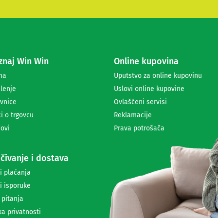
t
e
s
e
z
a
naj Win Win
Online kupovina
p
r
ma
Uputstvo za online kupovinu
i
lenje
Uslovi online kupovine
m
a
vnice
Ovlašćeni servisi
n
i o trgovcu
Reklamacije
j
ovi
Prava potrošača
e
n
e
čivanje i dostava
w
s
i plaćanja
l
i isporuke
e
t
 pitanja
t
ka privatnosti
e