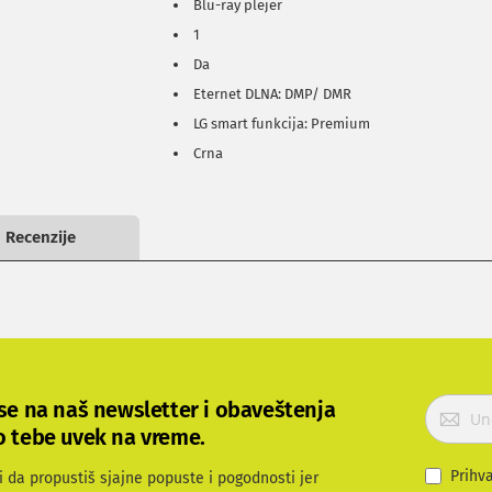
Blu-ray plejer
1
Da
Eternet DLNA: DMP/ DMR
LG smart funkcija: Premium
Crna
Recenzije
P
 se na naš newsletter i obaveštenja
r
o tebe uvek na vreme.
i
j
Prihv
i da propustiš sjajne popuste i pogodnosti jer
a