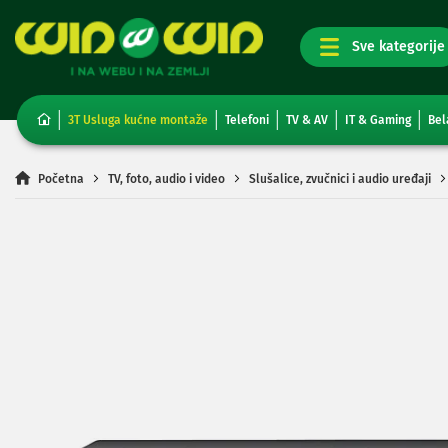
TV,
foto,
audio
i
3T Usluga kućne montaže
Telefoni
TV & AV
IT & Gaming
Bel
video
Televizori
Non-
Početna
TV, foto, audio i video
Slušalice, zvučnici i audio uređaji
smart
TV
Skip
Smart
to
TV
the
TV
end
i
of
video
the
oprema
images
Projektori
gallery
i
platna
Kablovi
i