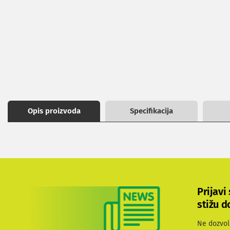
images
ekrana
gallery
Set
top
box
uređaji
Ramovi
za
televizore
Produžni
kablovi
Opis proizvoda
Specifikacija
i
naponske
zaštite
Slušalice,
zvučnici
i
audio
uređaji
Prijavi
Mini
stižu d
linije
Gramofoni
Ne dozvol
Tranzistori