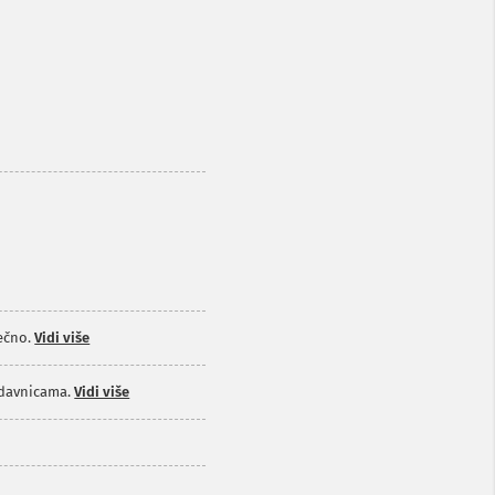
ečno.
Vidi više
odavnicama.
Vidi više