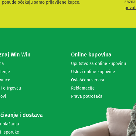
sazna
e ponude očekuju samo prijavljene kupce.
v
privat
i
t
e
s
e
z
a
naj Win Win
Online kupovina
p
r
ma
Uputstvo za online kupovinu
i
lenje
Uslovi online kupovine
m
a
vnice
Ovlašćeni servisi
n
i o trgovcu
Reklamacije
j
ovi
Prava potrošača
e
n
e
čivanje i dostava
w
s
i plaćanja
l
i isporuke
e