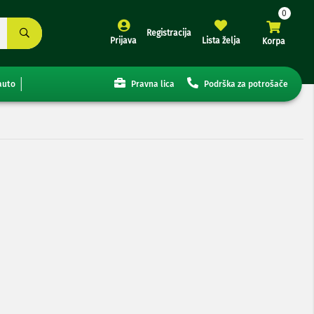
Registracija
Prijava
Lista želja
Korpa
auto
Pravna lica
Podrška za potrošače