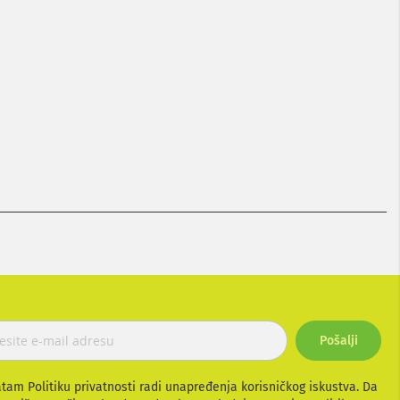
Pošalji
atam Politiku privatnosti radi unapređenja korisničkog iskustva. Da