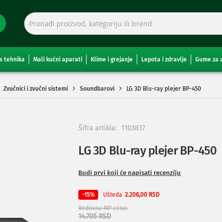
a tehnika
Mali kućni aparati
Klime i grejanje
Lepota i zdravlje
Gume za 
Zvučnici i zvučni sistemi
Soundbarovi
LG 3D Blu-ray plejer BP-450
Šifra artikla:
1103837
LG 3D Blu-ray plejer BP-450
Budi prvi koji će napisati recenziju
Ušteda
-15%
2.206,00 RSD
Redovna MP cena
14.705 RSD