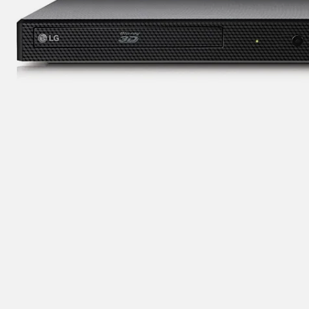
adapteri
za
TV
i
AV
Antene
i
risiveri
za
TV
Daljinski
za
TV
i
AV
Nosači
i
Skip
police
to
za
the
televizore
beginning
Oprema
of
za
the
čišćenje