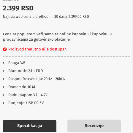
p
2.399 RSD
r
e
Najniža web cena u prethodnih 30 dana
2.399,00 RSD
m
a
Cena sa popustom važi samo za online kupovinu i kupovinu u
P
prodavnicama za gotovinsko plaćanje
r
o
Proizvod trenutno nije dostupan
j
e
k
Snaga 3W
t
o
Bluetooth: 2.1 + ERD
r
Raspon frekvencija: 20Hz - 20kHz
i
i
Domet: do 10 M
p
Radni napon: 3,7 - 4,2V
l
a
Punjenje: USB DC 5V
t
n
a
Specifikacija
Recenzije
K
a