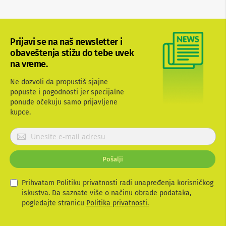
b
l
o
v
Prijavi se na naš newsletter i
i
i
obaveštenja stižu do tebe uvek
a
na vreme.
d
a
Ne dozvoli da propustiš sjajne
p
popuste i pogodnosti jer specijalne
t
e
ponude očekuju samo prijavljene
r
kupce.
i
z
P
a
r
T
i
V
Pošalji
i
j
A
a
V
v
Prihvatam Politiku privatnosti radi unapređenja korisničkog
i
iskustva. Da saznate više o načinu obrade podataka,
A
t
pogledajte stranicu
Politika privatnosti.
n
e
t
s
e