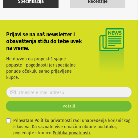
Specifikacija
Recenzije
b
l
o
v
i
i
Prijavi se na naš newsletter i
a
obaveštenja stižu do tebe uvek
d
a
na vreme.
p
t
Ne dozvoli da propustiš sjajne
e
popuste i pogodnosti jer specijalne
r
ponude očekuju samo prijavljene
i
kupce.
z
a
T
P
V
r
i
i
A
Pošalji
j
V
a
v
Prihvatam Politiku privatnosti radi unapređenja korisničkog
A
n
i
iskustva. Da saznate više o načinu obrade podataka,
t
t
pogledajte stranicu
Politika privatnosti.
e