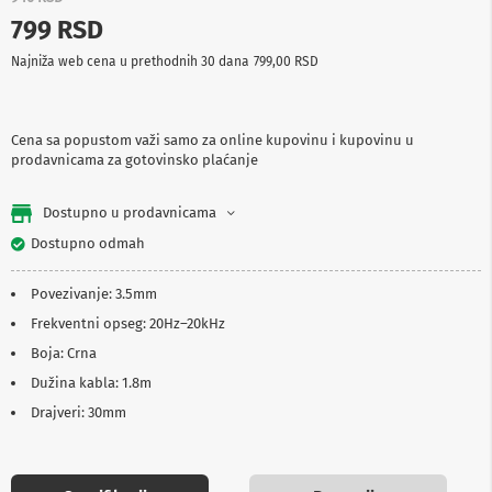
p
799 RSD
r
e
Najniža web cena u prethodnih 30 dana
799,00 RSD
m
a
P
Cena sa popustom važi samo za online kupovinu i kupovinu u
r
prodavnicama za gotovinsko plaćanje
o
j
e
Dostupno u prodavnicama
k
t
Dostupno odmah
o
r
Povezivanje: 3.5mm
i
i
Frekventni opseg: 20Hz–20kHz
p
Boja: Crna
l
a
Dužina kabla: 1.8m
t
n
Drajveri: 30mm
a
K
a