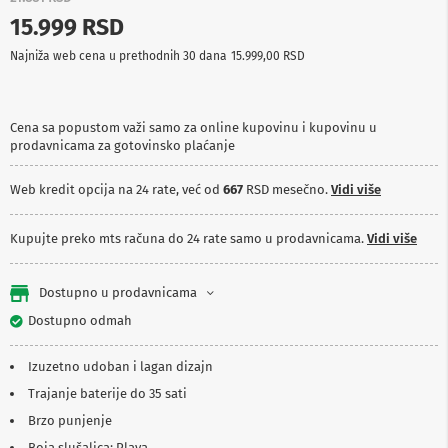
p
15.999 RSD
r
e
Najniža web cena u prethodnih 30 dana
15.999,00 RSD
m
a
P
Cena sa popustom važi samo za online kupovinu i kupovinu u
r
prodavnicama za gotovinsko plaćanje
o
j
e
Web kredit opcija na 24 rate, već od
667
RSD mesečno.
Vidi više
k
t
o
Kupujte preko mts računa do 24 rate samo u prodavnicama.
Vidi više
r
i
i
Dostupno u prodavnicama
p
Dostupno odmah
l
a
t
Izuzetno udoban i lagan dizajn
n
a
Trajanje baterije do 35 sati
Brzo punjenje
K
a
Boja slušalica: Plava