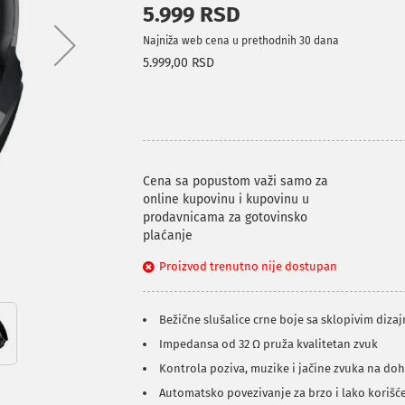
5.999 RSD
Najniža web cena u prethodnih 30 dana
5.999,00 RSD
Cena sa popustom važi samo za
online kupovinu i kupovinu u
prodavnicama za gotovinsko
plaćanje
Proizvod trenutno nije dostupan
Bežične slušalice crne boje sa sklopivim diz
Impedansa od 32 Ω pruža kvalitetan zvuk
Kontrola poziva, muzike i jačine zvuka na doh
Automatsko povezivanje za brzo i lako korišć