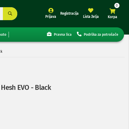
Registracija
Prijava
Lista želja
Korpa
auto
Pravna lica
Podrška za potrošače
ck
e Hesh EVO - Black