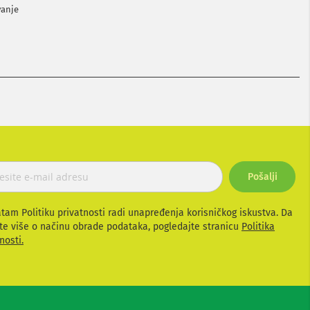
vanje
Pošalji
atam Politiku privatnosti radi unapređenja korisničkog iskustva. Da
te više o načinu obrade podataka, pogledajte stranicu
Politika
nosti.