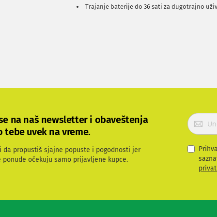
Trajanje baterije do 36 sati za dugotrajno uži
P
 se na naš newsletter i obaveštenja
r
o tebe uvek na vreme.
i
j
Prihv
i da propustiš sjajne popuste i pogodnosti jer
a
sazna
e ponude očekuju samo prijavljene kupce.
v
privat
i
t
e
s
e