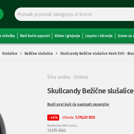
a tehnika
Mali kućni aparati
Klime i grejanje
Lepota i zdravlje
Gume za 
Slušalice
Bežične slušalice
Skullcandy Bežične slušalice Hesh EVO - Bla
Šifra artikla:
1205043
Skullcandy Bežične slušalic
Budi prvi koji će napisati recenziju
Ušteda
-46%
5.176,00 RSD
Redovna MP cena
11.175 RSD