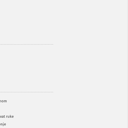
ajnom
vat ruke
enje