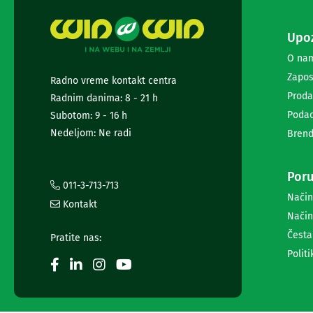
i
radio
satovi
Upoz
Zvučnici
O na
i
Zapos
zvučni
Radno vreme kontakt centra
sistemi
Proda
Radnim danima: 8 - 21 h
Soundbarovi
Podac
Subotom: 9 - 16 h
Zvučnici
Nedeljom: Ne radi
za
Brend
kompjuter
Zvučni
Poru
sistemi
011-3-713-713
Bežični
Način
zvučnici
Kontakt
Način
Slušalice
Bežične
Česta
Pratite nas:
slušalice
Politi
Žične
slušalice
Mikrofoni
i