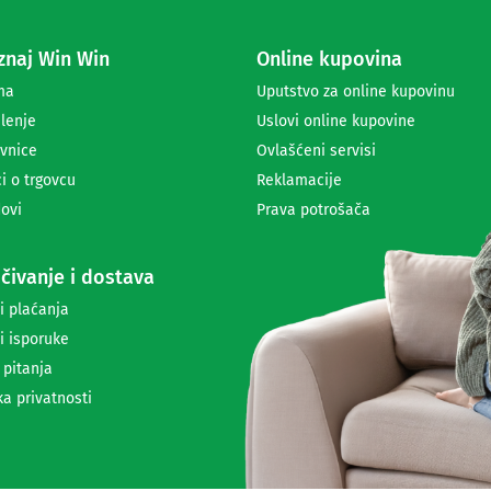
z
a
naj Win Win
Online kupovina
p
r
ma
Uputstvo za online kupovinu
i
lenje
Uslovi online kupovine
m
a
vnice
Ovlašćeni servisi
n
i o trgovcu
Reklamacije
j
ovi
Prava potrošača
e
n
e
čivanje i dostava
w
s
i plaćanja
l
i isporuke
e
t
 pitanja
t
ka privatnosti
e
r
a
i