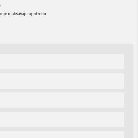
e
vanje olakšavaju upotrebu