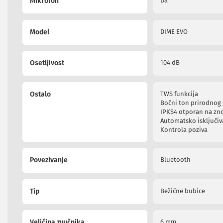
Mikrofon
Da
i
radio
satovi
Model
DIME EVO
Zvučnici
i
zvučni
Osetljivost
104 dB
sistemi
Soundbarovi
Zvučnici
Ostalo
TWS funkcija
za
Bočni ton prirodnog 
kompjuter
IPKS4 otporan na zno
Zvučni
Automatsko isključiv
sistemi
Kontrola poziva
Bežični
zvučnici
Slušalice
Povezivanje
Bluetooth
Bežične
slušalice
Žične
Tip
Bežične bubice
slušalice
Mikrofoni
i
Veličina zvučnika
6 mm