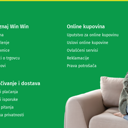
s
e
z
a
naj Win Win
Online kupovina
p
r
ma
Uputstvo za online kupovinu
i
lenje
Uslovi online kupovine
m
a
vnice
Ovlašćeni servisi
n
i o trgovcu
Reklamacije
j
ovi
Prava potrošača
e
n
e
čivanje i dostava
w
s
i plaćanja
l
i isporuke
e
t
 pitanja
t
ka privatnosti
e
r