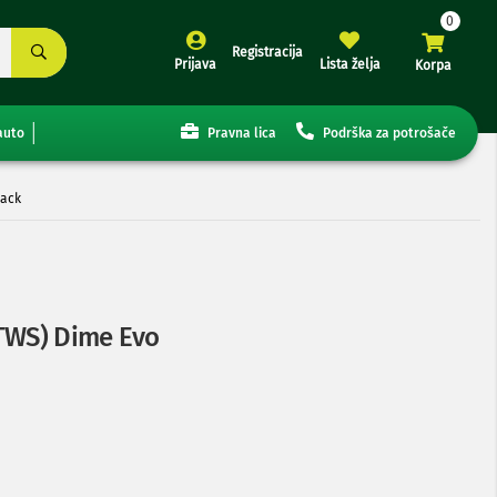
Registracija
Prijava
Lista želja
Korpa
auto
Pravna lica
Podrška za potrošače
lack
(TWS) Dime Evo