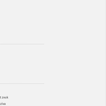
t zvuk
ziva