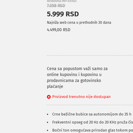
Redovna MP cena
7.058 RSD
5.999 RSD
Najniža web cena u prethodnih 30 dana
4.499,00 RSD
Cena sa popustom važi samo za
online kupovinu i kupovinu u
prodavnicama za gotovinsko
plaćanje
Proizvod trenutno nije dostupan
Crne bežične bubice sa autonomijom do 35 h
Frekventni opseg od 20 Hz do 20 KHz pruža čis
Bočni ton omogućava prirodan glas tokom po