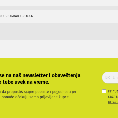
DOO BEOGRAD-GROCKA
P
 se na naš newsletter i obaveštenja
r
o tebe uvek na vreme.
i
j
Prihv
i da propustiš sjajne popuste i pogodnosti jer
a
sazna
e ponude očekuju samo prijavljene kupce.
v
privat
i
t
e