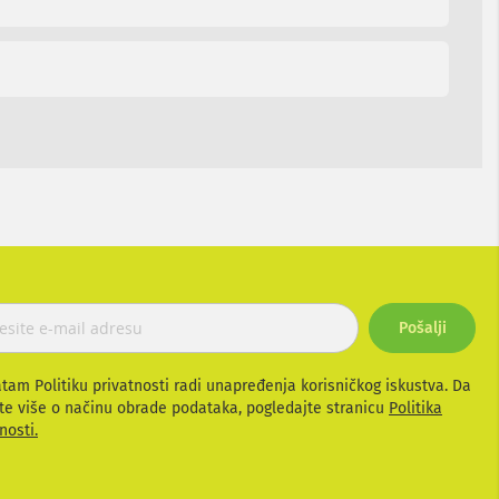
Pošalji
atam Politiku privatnosti radi unapređenja korisničkog iskustva. Da
te više o načinu obrade podataka, pogledajte stranicu
Politika
nosti.