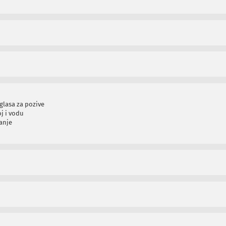
glasa za pozive
j i vodu
anje