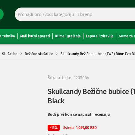
a tehnika
Mali kućni aparati
Klime i grejanje
Lepota i zdravlje
Gume za 
Slušalice
Bežične slušalice
Skullcandy Bežične bubice (TWS) Dime Evo B
Šifra artikla:
1205064
Skullcandy Bežične bubice 
Black
Budi prvi koji će napisati recenziju
Ušteda
-15%
1.059,00 RSD