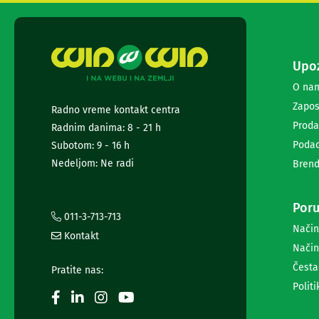
za
foto-
aparate
i
Upoz
kamere
Oprema
O na
za
Zapos
Radno vreme kontakt centra
akcione
kamere
Proda
Radnim danima: 8 - 21 h
Profesionalna
Podac
Subotom: 9 - 16 h
audio
Nedeljom: Ne radi
Brend
i
video
oprema
Poru
Profesionalne
011-3-713-713
kamere
Način
Kontakt
DaVinci
Način
Resolve
i
Česta
Pratite nas:
Fusion
Politi
softver
ATEM