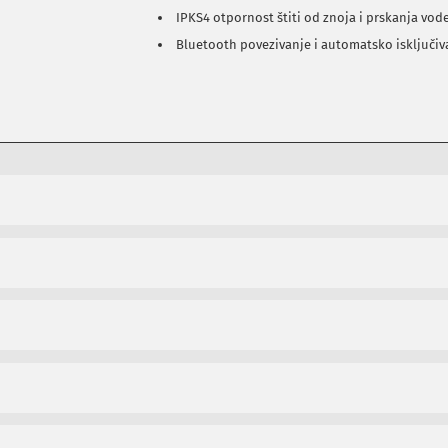
IPKS4 otpornost štiti od znoja i prskanja vod
Bluetooth povezivanje i automatsko isključi