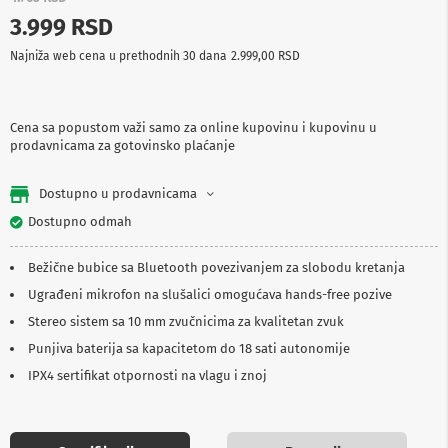
p
3.999 RSD
r
e
Najniža web cena u prethodnih 30 dana
2.999,00 RSD
m
a
P
Cena sa popustom važi samo za online kupovinu i kupovinu u
r
prodavnicama za gotovinsko plaćanje
o
j
e
Dostupno u prodavnicama
k
t
Dostupno odmah
o
r
Bežične bubice sa Bluetooth povezivanjem za slobodu kretanja
i
i
Ugrađeni mikrofon na slušalici omogućava hands-free pozive
p
Stereo sistem sa 10 mm zvučnicima za kvalitetan zvuk
l
a
Punjiva baterija sa kapacitetom do 18 sati autonomije
t
n
IPX4 sertifikat otpornosti na vlagu i znoj
a
K
a