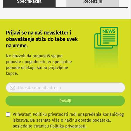
Specifikacija
Recenzije
b
l
o
v
i
i
Prijavi se na naš newsletter i
a
obaveštenja stižu do tebe uvek
d
a
na vreme.
p
t
Ne dozvoli da propustiš sjajne
e
popuste i pogodnosti jer specijalne
r
ponude očekuju samo prijavljene
i
kupce.
z
a
T
P
V
r
i
i
A
Pošalji
j
V
a
v
Prihvatam Politiku privatnosti radi unapređenja korisničkog
A
n
i
iskustva. Da saznate više o načinu obrade podataka,
t
t
pogledajte stranicu
Politika privatnosti.
e