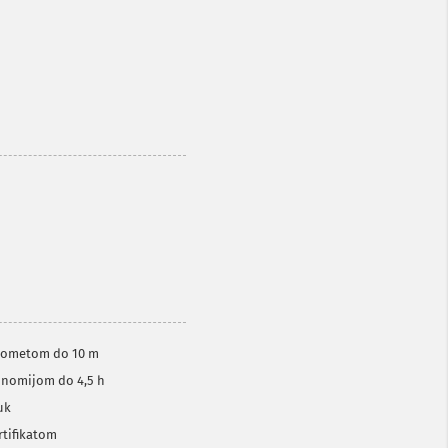
i dometom do 10 m
tonomijom do 4,5 h
uk
rtifikatom