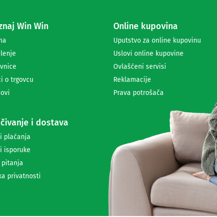
z
a
naj Win Win
Online kupovina
p
r
ma
Uputstvo za online kupovinu
i
lenje
Uslovi online kupovine
m
a
vnice
Ovlašćeni servisi
n
i o trgovcu
Reklamacije
j
ovi
Prava potrošača
e
n
e
čivanje i dostava
w
s
i plaćanja
l
i isporuke
e
t
 pitanja
t
ka privatnosti
e
r
a
i