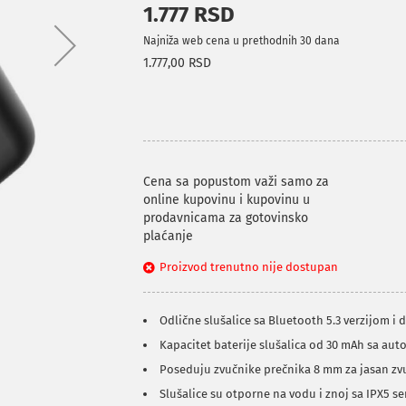
1.777 RSD
Najniža web cena u prethodnih 30 dana
1.777,00 RSD
Cena sa popustom važi samo za
online kupovinu i kupovinu u
prodavnicama za gotovinsko
plaćanje
Proizvod trenutno nije dostupan
Odlične slušalice sa Bluetooth 5.3 verzijom 
Kapacitet baterije slušalica od 30 mAh sa au
Poseduju zvučnike prečnika 8 mm za jasan zv
Slušalice su otporne na vodu i znoj sa IPX5 se