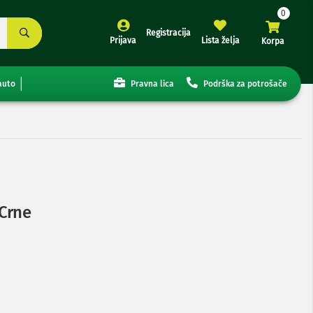
Registracija
Prijava
Lista želja
Korpa
auto
Pravna lica
Podrška za potrošače
 Crne