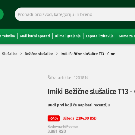
a tehnika
Mali kućni aparati
Klime i grejanje
Lepota i zdravlje
Gume za 
Slušalice
Bežične slušalice
Imiki Bežične slušalice T13 - Crne
Šifra artikla:
1201814
Imiki Bežične slušalice T13 -
Budi prvi koji će napisati recenziju
Ušteda
-54%
2.104,00 RSD
Redovna MP cena
3.881 RSD