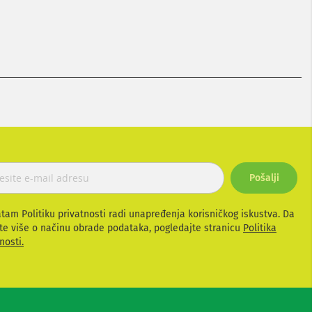
Pošalji
atam Politiku privatnosti radi unapređenja korisničkog iskustva. Da
te više o načinu obrade podataka, pogledajte stranicu
Politika
nosti.