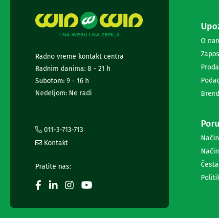
i
radio
satovi
Upoz
Zvučnici
O na
i
Zapos
zvučni
Radno vreme kontakt centra
sistemi
Proda
Radnim danima: 8 - 21 h
Soundbarovi
Podac
Subotom: 9 - 16 h
Zvučnici
Nedeljom: Ne radi
za
Brend
kompjuter
Zvučni
Poru
sistemi
011-3-713-713
Bežični
Način
zvučnici
Kontakt
Način
Slušalice
Bežične
Česta
Pratite nas:
slušalice
Politi
Žične
slušalice
Mikrofoni
i