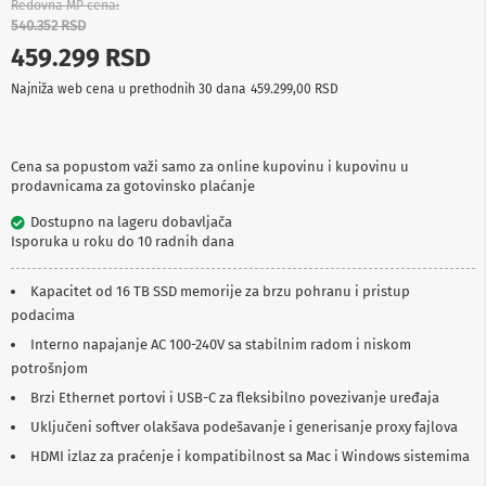
Redovna MP cena
p
540.352 RSD
r
e
459.299 RSD
m
a
Najniža web cena u prethodnih 30 dana
459.299,00 RSD
P
r
o
Cena sa popustom važi samo za online kupovinu i kupovinu u
j
prodavnicama za gotovinsko plaćanje
e
k
Dostupno na lageru dobavljača
t
Isporuka u roku do 10 radnih dana
o
r
Kapacitet od 16 TB SSD memorije za brzu pohranu i pristup
i
i
podacima
p
Interno napajanje AC 100-240V sa stabilnim radom i niskom
l
potrošnjom
a
t
Brzi Ethernet portovi i USB-C za fleksibilno povezivanje uređaja
n
a
Uključeni softver olakšava podešavanje i generisanje proxy fajlova
HDMI izlaz za praćenje i kompatibilnost sa Mac i Windows sistemima
K
a