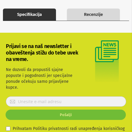
b
l
Specifikacija
Recenzije
o
v
i
i
a
d
a
Prijavi se na naš newsletter i
p
obaveštenja stižu do tebe uvek
t
na vreme.
e
r
i
Ne dozvoli da propustiš sjajne
z
popuste i pogodnosti jer specijalne
a
ponude očekuju samo prijavljene
T
kupce.
V
i
P
A
V
r
i
Pošalji
A
j
n
a
t
v
Prihvatam Politiku privatnosti radi unapređenja korisničkog
e