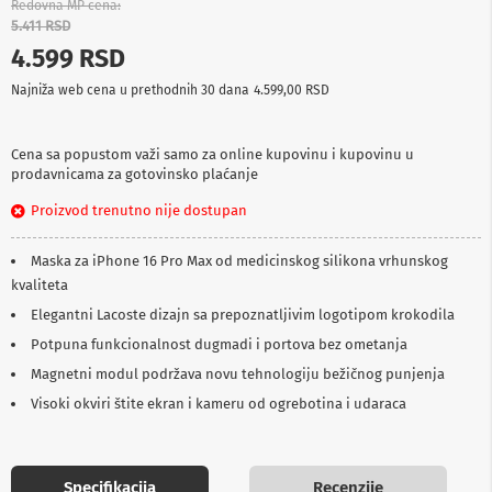
Redovna MP cena
p
5.411 RSD
r
e
4.599 RSD
m
a
Najniža web cena u prethodnih 30 dana
4.599,00 RSD
P
r
Cena sa popustom važi samo za online kupovinu i kupovinu u
o
prodavnicama za gotovinsko plaćanje
j
e
Proizvod trenutno nije dostupan
k
t
Maska za iPhone 16 Pro Max od medicinskog silikona vrhunskog
o
r
kvaliteta
i
Elegantni Lacoste dizajn sa prepoznatljivim logotipom krokodila
i
p
Potpuna funkcionalnost dugmadi i portova bez ometanja
l
a
Magnetni modul podržava novu tehnologiju bežičnog punjenja
t
Visoki okviri štite ekran i kameru od ogrebotina i udaraca
n
a
K
Specifikacija
Recenzije
a