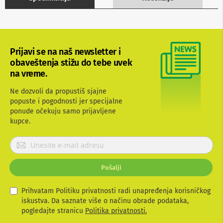
b
l
o
v
i
i
Prijavi se na naš newsletter i
a
obaveštenja stižu do tebe uvek
d
na vreme.
a
p
Ne dozvoli da propustiš sjajne
t
e
popuste i pogodnosti jer specijalne
r
ponude očekuju samo prijavljene
i
kupce.
z
a
P
T
r
V
i
i
Pošalji
A
j
V
a
v
Prihvatam Politiku privatnosti radi unapređenja korisničkog
A
i
iskustva. Da saznate više o načinu obrade podataka,
n
t
pogledajte stranicu
Politika privatnosti.
t
e
e