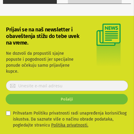
b
l
o
v
i
Prijavi se na naš newsletter i
i
a
obaveštenja stižu do tebe uvek
d
na vreme.
a
p
Ne dozvoli da propustiš sjajne
t
popuste i pogodnosti jer specijalne
e
ponude očekuju samo prijavljene
r
i
kupce.
z
a
P
T
r
V
i
i
Pošalji
j
A
V
a
v
Prihvatam Politiku privatnosti radi unapređenja korisničkog
A
i
iskustva. Da saznate više o načinu obrade podataka,
n
t
pogledajte stranicu
Politika privatnosti.
t
e
e