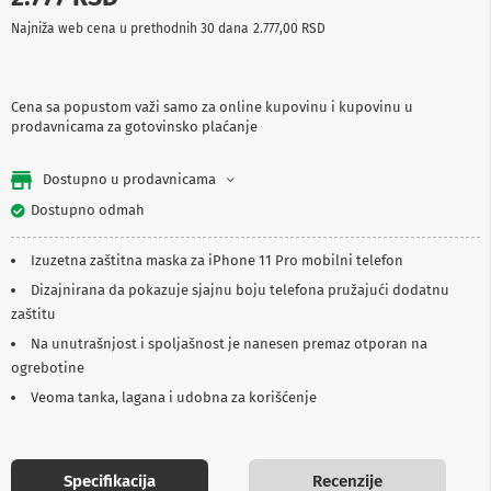
p
Najniža web cena u prethodnih 30 dana
2.777,00 RSD
r
e
m
a
Cena sa popustom važi samo za online kupovinu i kupovinu u
prodavnicama za gotovinsko plaćanje
P
r
o
Dostupno u prodavnicama
j
e
Dostupno odmah
k
t
Izuzetna zaštitna maska za iPhone 11 Pro mobilni telefon
o
r
Dizajnirana da pokazuje sjajnu boju telefona pružajući dodatnu
i
zaštitu
i
p
Na unutrašnjost i spoljašnost je nanesen premaz otporan na
l
ogrebotine
a
t
Veoma tanka, lagana i udobna za korišćenje
n
a
K
Specifikacija
Recenzije
a