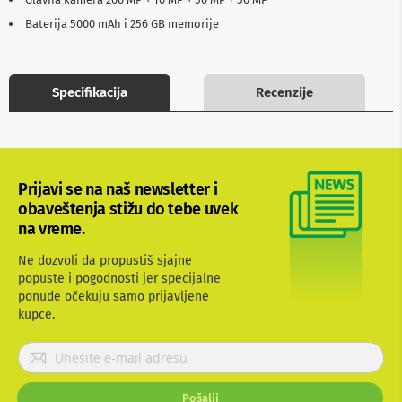
b
Baterija 5000 mAh i 256 GB memorije
l
o
v
i
i
Specifikacija
Recenzije
a
d
a
p
t
e
Prijavi se na naš newsletter i
r
obaveštenja stižu do tebe uvek
i
na vreme.
z
a
T
Ne dozvoli da propustiš sjajne
V
popuste i pogodnosti jer specijalne
i
ponude očekuju samo prijavljene
A
kupce.
V
P
A
n
r
t
i
e
Pošalji