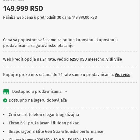
p
149.999 RSD
r
e
Najniža web cena u prethodnih 30 dana
149.999,00 RSD
m
a
P
Cena sa popustom važi samo za online kupovinu i kupovinu u
r
prodavnicama za gotovinsko plaćanje
o
j
e
Web kredit opcija na 24 rate, već od
6250
RSD mesečno.
Vidi više
k
t
o
Kupujte preko mts računa do 24 rate samo u prodavnicama.
Vidi više
r
i
i
Dostupno u prodavnicama
p
Dostupno na lageru dobavljača
l
a
t
Crni smart telefon elegantnog dizajna
n
a
Ekran 6,9" pruža jasan i fluidan prikaz
Snapdragon 8 Elite Gen 5 za vrhunske performanse
K
a
Glavna kamera 200 MP + 10 MP + 50 MP + 50 MP