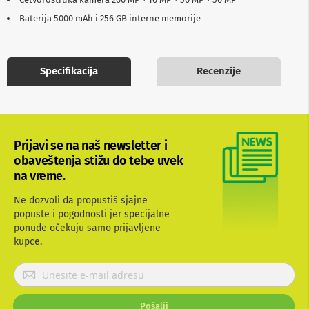
b
Baterija 5000 mAh i 256 GB interne memorije
l
o
v
i
i
Specifikacija
Recenzije
a
d
a
p
t
e
Prijavi se na naš newsletter i
r
obaveštenja stižu do tebe uvek
i
na vreme.
z
a
T
Ne dozvoli da propustiš sjajne
V
popuste i pogodnosti jer specijalne
i
ponude očekuju samo prijavljene
A
kupce.
V
P
A
n
r
t
i
e
Pošalji