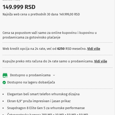
p
149.999 RSD
r
e
Najniža web cena u prethodnih 30 dana
149.999,00 RSD
m
a
P
Cena sa popustom važi samo za online kupovinu i kupovinu u
r
prodavnicama za gotovinsko plaćanje
o
j
e
Web kredit opcija na 24 rate, već od
6250
RSD mesečno.
Vidi više
k
t
o
Kupujte preko mts računa do 24 rate samo u prodavnicama.
Vidi više
r
i
i
Dostupno u prodavnicama
p
Dostupno na lageru dobavljača
l
a
t
Elegantan beli smart telefon vrhunskog dizajna
n
a
Ekran 6,9" pruža impresivan i jasan prikaz
Snapdragon 8 Elite Gen 5 za vrhunske performanse
K
a
Četvorostruka kamera 200 MP + 10 MP + 50 MP + 50 MP