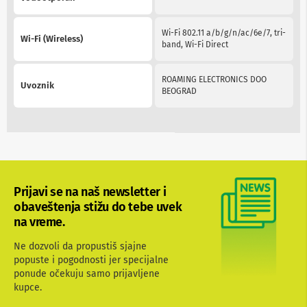
v
i
z
Wi-Fi 802.11 a/b/g/n/ac/6e/7, tri-
o
Wi-Fi (Wireless)
band, Wi-Fi Direct
r
e
ROAMING ELECTRONICS DOO
Uvoznik
O
BEOGRAD
p
r
e
m
a
z
a
č
Prijavi se na naš newsletter i
i
š
obaveštenja stižu do tebe uvek
ć
na vreme.
e
n
Ne dozvoli da propustiš sjajne
j
popuste i pogodnosti jer specijalne
e
ponude očekuju samo prijavljene
e
k
kupce.
r