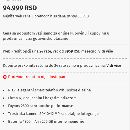
p
94.999 RSD
r
e
Najniža web cena u prethodnih 30 dana
94.999,00 RSD
m
a
Cena sa popustom važi samo za online kupovinu i kupovinu u
P
prodavnicama za gotovinsko plaćanje
r
o
j
Web kredit opcija na 24 rate, već od
3959
RSD mesečno.
Vidi više
e
k
t
Kupujte preko mts računa do 24 rate samo u prodavnicama.
Vidi više
o
r
Proizvod trenutno nije dostupan
i
i
p
Plavi elegantni smart telefon vrhunskog dizajna
l
Ekran 6,3" sa jasnim i bogatim prikazom
a
t
Exynos 2600 za vrhunske performanse
n
a
Trostruka kamera 50+10+12 MP za detaljne fotografije
Baterija 4300 mAh i 256 GB interne memorije
K
a