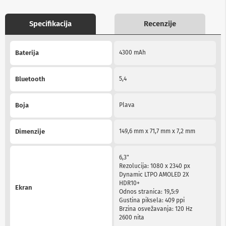
b
l
Specifikacija
Recenzije
o
v
i
More
i
Baterija
4300 mAh
Information
a
d
a
Bluetooth
5,4
p
t
e
Boja
Plava
r
i
z
Dimenzije
149,6 mm x 71,7 mm x 7,2 mm
a
T
V
6,3"
i
Rezolucija: 1080 x 2340 px
A
Dynamic LTPO AMOLED 2X
V
HDR10+
Ekran
Odnos stranica: 19,5:9
A
Gustina piksela: 409 ppi
n
Brzina osvežavanja: 120 Hz
t
2600 nita
e