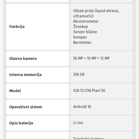
n
e
Otisak prsta (ispod ekrana,
i
ultrazvučni)
r
Akcelerometar
i
Funkcija
Žiroskop
s
Senzor blizine
i
Kompas
v
Barometar
e
r
i
Glavna kamera
50 MP + 10 MP + 12 MP
z
a
T
Interna memorija
256 GB
V
D
Model
S26 12/256 Plavi 5G
a
l
j
Operativni sistem
Android 16
i
n
s
Opis baterije
Li-Ion
k
i
z
Trostruka kamera: