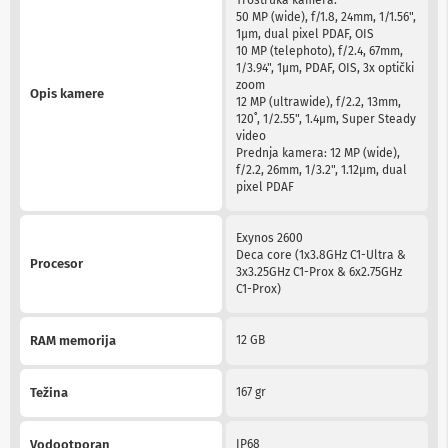
a
50 MP (wide), f/1.8, 24mm, 1/1.56",
T
1µm, dual pixel PDAF, OIS
V
10 MP (telephoto), f/2.4, 67mm,
i
1/3.94", 1µm, PDAF, OIS, 3x optički
A
zoom
V
Opis kamere
12 MP (ultrawide), f/2.2, 13mm,
120˚, 1/2.55", 1.4µm, Super Steady
N
video
o
Prednja kamera: 12 MP (wide),
s
f/2.2, 26mm, 1/3.2", 1.12µm, dual
a
pixel PDAF
č
i
i
Exynos 2600
p
Deca core (1x3.8GHz C1-Ultra &
Procesor
o
3x3.25GHz C1-Prox & 6x2.75GHz
l
C1-Prox)
i
c
e
RAM memorija
12 GB
z
a
t
Težina
167 gr
e
l
e
Vodootporan
IP68