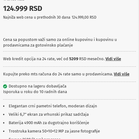
p
124.999 RSD
r
e
Najniža web cena u prethodnih 30 dana
124.999,00 RSD
m
a
P
Cena sa popustom važi samo za online kupovinu i kupovinu u
r
prodavnicama za gotovinsko plaćanje
o
j
e
Web kredit opcija na 24 rate, već od
5209
RSD mesečno.
Vidi više
k
t
o
Kupujte preko mts računa do 24 rate samo u prodavnicama.
Vidi više
r
i
Dostupno na lageru dobavljača
i
Isporuka u roku do 10 radnih dana
p
l
a
Elegantan crni pametni telefon, moderan dizajn
t
Veliki 6,7" ekran za vrhunski prikaz sadržaja
n
a
Baterija 4900 mAh za dugotrajno korišćenje
Trostruka kamera 50+10+12 MP za jasne fotografije
K
a