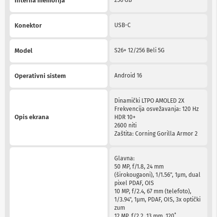
Interna memorija
n
e
i
Konektor
USB-C
r
i
s
Model
S26+ 12/256 Beli 5G
i
v
e
Operativni sistem
Android 16
r
i
z
Dinamički LTPO AMOLED 2X
a
Frekvencija osvežavanja: 120 Hz
T
Opis ekrana
HDR 10+
V
2600 niti
Zaštita: Corning Gorilla Armor 2
D
a
l
Glavna:
j
50 MP, f/1.8, 24 mm
i
(širokougaoni), 1/1.56", 1µm, dual
n
pixel PDAF, OIS
s
10 MP, f/2.4, 67 mm (telefoto),
k
1/3.94", 1µm, PDAF, OIS, 3x optički
i
zum
z
12 MP, f/2.2, 13 mm, 120˚