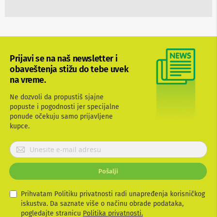
a
n
a
S
e
t
Prijavi se na naš newsletter i
t
obaveštenja stižu do tebe uvek
o
p
na vreme.
b
o
Ne dozvoli da propustiš sjajne
x
popuste i pogodnosti jer specijalne
u
ponude očekuju samo prijavljene
r
kupce.
e
đ
a
P
j
r
i
i
Pošalji
j
R
a
a
v
m
Prihvatam Politiku privatnosti radi unapređenja korisničkog
o
i
iskustva. Da saznate više o načinu obrade podataka,
v
t
pogledajte stranicu
Politika privatnosti.