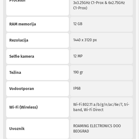
Procesor
v
3x3.25GHz C1-Prox & 6x2.75GHz
i
C1-Prox)
z
o
r
RAM memorija
12 GB
e
O
Rezolucija
1440 x 3120 px
p
r
e
Selfie kamera
12 MP
m
a
z
Težina
190 gr
a
č
i
Vodootporan
IP68
š
ć
e
Wi-Fi 802.11 a/b/g/n/ac/6e/7, tri-
Wi-Fi (Wireless)
n
band, Wi-Fi Direct
j
e
e
ROAMING ELECTRONICS DOO
Uvoznik
k
BEOGRAD
r