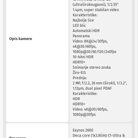
a
(ultraširokougaoni), 1/2.55"
T
1.4µm, super stabilan video
V
Karakteristike:
i
Najbolje lice
A
LED blic
V
Automatski HDR
Panorama
Opis kamere
N
Video: 8K@24/30fps,
o
4K@30/60fps,
s
1080p@30/60/120/240fps
a
10-bitni HDR
č
HDR10+
i
Snimanje stereo zvuka
i
Žiro-EIS
p
Prednja:
o
2 MP, f/2.2, 26 mm (široki), 1/3.2",
l
1.12µm, dual pixel PDAF
i
Karakteristike:
c
HDR
e
HDR10+
z
Video: 4K@30/60fps,
a
1080p@30fps
t
e
l
Exynos 2600
e
Deca core (1x3.8GHz C1-Ultra &