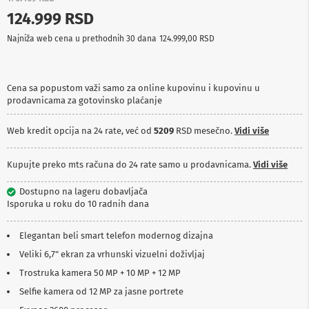
p
124.999 RSD
r
e
Najniža web cena u prethodnih 30 dana
124.999,00 RSD
m
a
P
Cena sa popustom važi samo za online kupovinu i kupovinu u
r
prodavnicama za gotovinsko plaćanje
o
j
e
Web kredit opcija na 24 rate, već od
5209
RSD mesečno.
Vidi više
k
t
o
Kupujte preko mts računa do 24 rate samo u prodavnicama.
Vidi više
r
i
Dostupno na lageru dobavljača
i
Isporuka u roku do 10 radnih dana
p
l
a
Elegantan beli smart telefon modernog dizajna
t
Veliki 6,7" ekran za vrhunski vizuelni doživljaj
n
a
Trostruka kamera 50 MP + 10 MP + 12 MP
Selfie kamera od 12 MP za jasne portrete
K
a