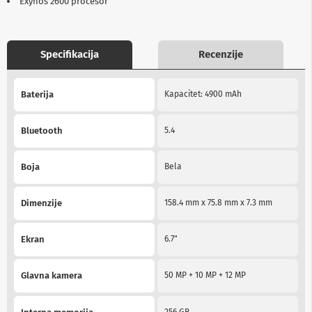
Exynos 2600 procesor
b
l
o
v
Specifikacija
Recenzije
i
i
a
More
d
Baterija
Kapacitet: 4900 mAh
Information
a
p
t
Bluetooth
5.4
e
r
i
Boja
Bela
z
a
T
Dimenzije
158.4 mm x 75.8 mm x 7.3 mm
V
i
A
Ekran
6.7"
V
A
Glavna kamera
50 MP + 10 MP + 12 MP
n
t
e
256 GB