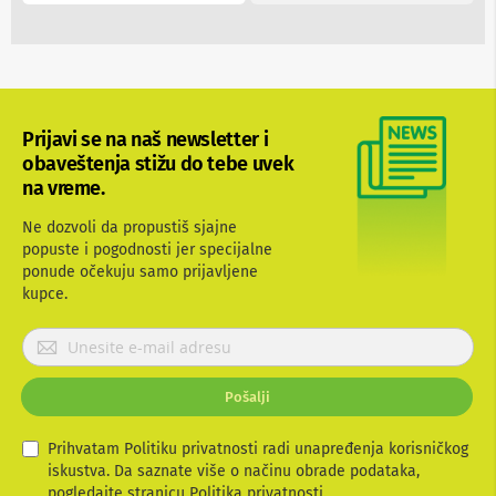
a
T
V
i
A
V
Prijavi se na naš newsletter i
N
obaveštenja stižu do tebe uvek
o
s
na vreme.
a
č
Ne dozvoli da propustiš sjajne
i
popuste i pogodnosti jer specijalne
i
ponude očekuju samo prijavljene
p
kupce.
o
l
i
P
c
r
e
i
z
Pošalji
j
a
a
t
e
v
Prihvatam Politiku privatnosti radi unapređenja korisničkog
l
i
iskustva. Da saznate više o načinu obrade podataka,
e
t
pogledajte stranicu
Politika privatnosti.