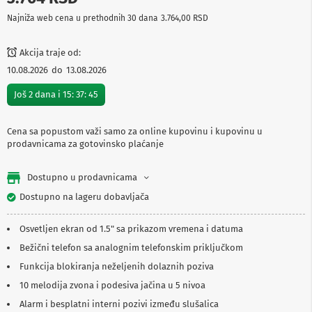
p
Najniža web cena u prethodnih 30 dana
3.764,00 RSD
r
e
m
Akcija traje od:
a
10.08.2026
do
13.08.2026
P
Još
2
dana i
15
:
37
:
45
r
o
j
e
Cena sa popustom važi samo za online kupovinu i kupovinu u
k
prodavnicama za gotovinsko plaćanje
t
o
Dostupno u prodavnicama
r
i
Dostupno na lageru dobavljača
i
p
l
Osvetljen ekran od 1.5" sa prikazom vremena i datuma
a
Bežični telefon sa analognim telefonskim priključkom
t
n
Funkcija blokiranja neželjenih dolaznih poziva
a
10 melodija zvona i podesiva jačina u 5 nivoa
K
Alarm i besplatni interni pozivi između slušalica
a