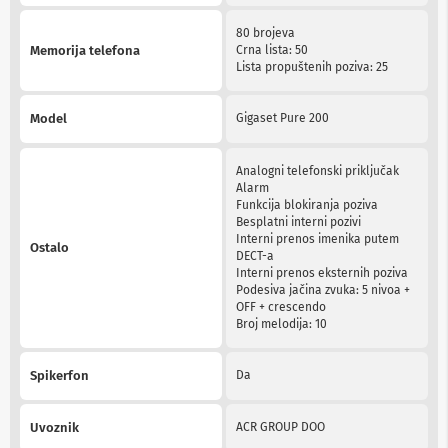
n
e
80 brojeva
i
Memorija telefona
Crna lista: 50
r
Lista propuštenih poziva: 25
i
s
i
Model
Gigaset Pure 200
v
e
r
Analogni telefonski priključak
i
Alarm
z
Funkcija blokiranja poziva
a
Besplatni interni pozivi
T
Interni prenos imenika putem
Ostalo
V
DECT-a
Interni prenos eksternih poziva
D
Podesiva jačina zvuka: 5 nivoa +
a
OFF + crescendo
l
Broj melodija: 10
j
i
n
Spikerfon
Da
s
k
i
Uvoznik
ACR GROUP DOO
z