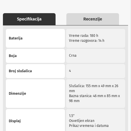
b
l
o
Specifikacija
Recenzije
v
i
i
More
a
Vreme rada: 180 h
Information
Baterija
d
Vreme razgovora: 14 h
a
p
t
Boja
Crna
e
r
i
Broj slušalica
4
z
a
T
Slušalica: 155 mm x 49 mm x 26
V
mm
Dimenzije
i
Bazna stanica: 46 mm x 85 mm x
A
98 mm
V
A
1.5"
n
Displej
Osvetljen ekran
t
Prikaz vremena i datuma
e