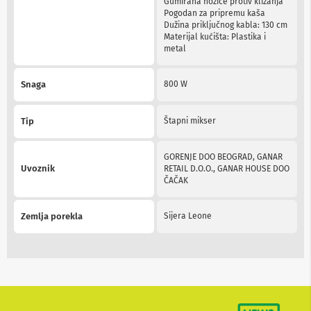
Gumirana nožice protiv klizanja
n
Pogodan za pripremu kaša
e
Dužina priključnog kabla: 130 cm
i
Materijal kućišta: Plastika i
r
metal
i
s
i
Snaga
800 W
v
e
r
Tip
Štapni mikser
i
z
a
GORENJE DOO BEOGRAD, GANAR
T
Uvoznik
RETAIL D.O.O., GANAR HOUSE DOO
V
ČAČAK
D
a
Zemlja porekla
Sijera Leone
l
j
i
n
s
k
i
z