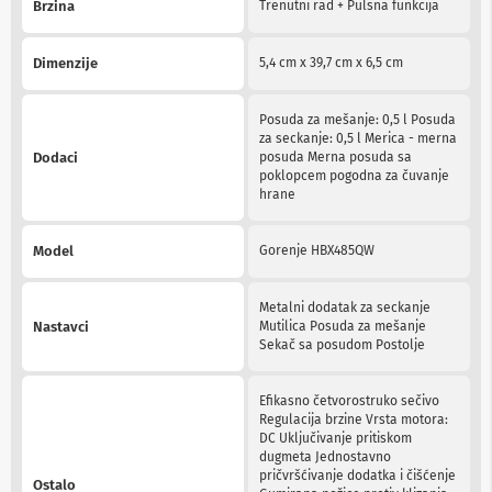
Brzina
Trenutni rad + Pulsna funkcija
Information
b
l
o
Dimenzije
5,4 cm x 39,7 cm x 6,5 cm
v
i
i
Posuda za mešanje: 0,5 l Posuda
a
za seckanje: 0,5 l Merica - merna
d
Dodaci
posuda Merna posuda sa
a
poklopcem pogodna za čuvanje
p
hrane
t
e
r
Model
Gorenje HBX485QW
i
z
a
Metalni dodatak za seckanje
T
Nastavci
Mutilica Posuda za mešanje
V
Sekač sa posudom Postolje
i
A
V
Efikasno četvorostruko sečivo
Regulacija brzine Vrsta motora:
A
DC Uključivanje pritiskom
n
dugmeta Jednostavno
t
pričvršćivanje dodatka i čišćenje
Ostalo
e