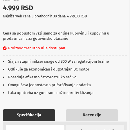
p
4.999 RSD
r
e
Najniža web cena u prethodnih 30 dana
4.999,00 RSD
m
a
Cena sa popustom važi samo za online kupovinu i kupovinu u
P
prodavnicama za gotovinsko plaćanje
r
o
Proizvod trenutno nije dostupan
j
e
k
Sjajan štapni mikser snage od 800 W sa regulacijom brzine
t
o
Odlikuje ga ekonomičan i dugotrajan DC motor
r
Poseduje efikasno četvorostruko sečivo
i
i
Omogućava jednostavno pričvršćivanje dodatka
p
Laka upotreba uz gumirane nožice protiv klizanja
l
a
t
n
a
Specifikacija
Recenzije
K
More
a