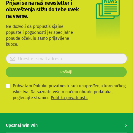
Prijavi se na naš newsletter i
a
T
obaveštenja stižu do tebe uvek
V
na vreme.
i
A
Ne dozvoli da propustiš sjajne
V
popuste i pogodnosti jer specijalne
ponude očekuju samo prijavljene
N
o
kupce.
s
a
P
č
r
i
i
i
Pošalji
j
p
o
a
l
v
Prihvatam Politiku privatnosti radi unapređenja korisničkog
i
i
iskustva. Da saznate više o načinu obrade podataka,
c
t
pogledajte stranicu
Politika privatnosti.
e
e
z
s
a
t
e
e
z
l
Upoznaj Win Win
a
e