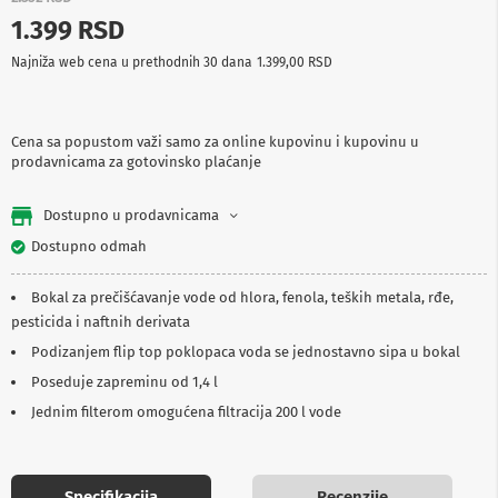
p
1.399 RSD
r
e
Najniža web cena u prethodnih 30 dana
1.399,00 RSD
m
a
P
Cena sa popustom važi samo za online kupovinu i kupovinu u
r
prodavnicama za gotovinsko plaćanje
o
j
e
Dostupno u prodavnicama
k
t
Dostupno odmah
o
r
Bokal za prečišćavanje vode od hlora, fenola, teških metala, rđe,
i
i
pesticida i naftnih derivata
p
Podizanjem flip top poklopaca voda se jednostavno sipa u bokal
l
a
Poseduje zapreminu od 1,4 l
t
Jednim filterom omogućena filtracija 200 l vode
n
a
K
a
Specifikacija
Recenzije