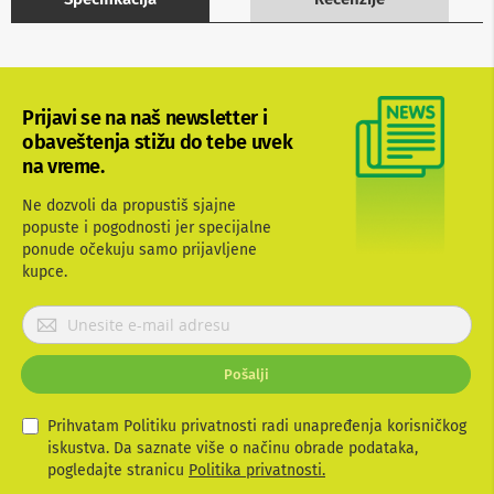
b
l
o
v
i
i
Prijavi se na naš newsletter i
a
obaveštenja stižu do tebe uvek
d
na vreme.
a
p
t
Ne dozvoli da propustiš sjajne
e
popuste i pogodnosti jer specijalne
r
ponude očekuju samo prijavljene
i
kupce.
z
a
P
T
V
r
i
i
A
Pošalji
j
V
a
v
Prihvatam Politiku privatnosti radi unapređenja korisničkog
A
i
iskustva. Da saznate više o načinu obrade podataka,
n
t
t
pogledajte stranicu
Politika privatnosti.
e
e